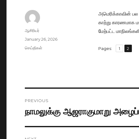
அமெரிக்காவின் பல மா
காற்று காரணமாக மக்
Author
ஆசிரியர்
மேற்பட்ட மாநிலங்க
Posted
January 26, 2026
on
Categories
செய்திகள்
,
Pages:
Page
1
Page
2
Post
PREVIOUS
navigation
நாமலுக்கு ஆஜராகுமாறு அழைப்ப
Previous
post:
NEXT