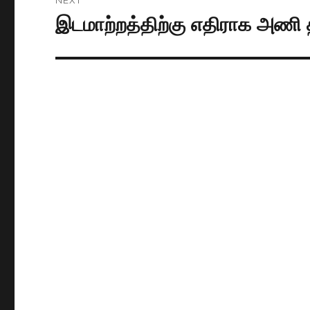
இடமாற்றத்திற்கு எதிராக அணி த
Next
post: