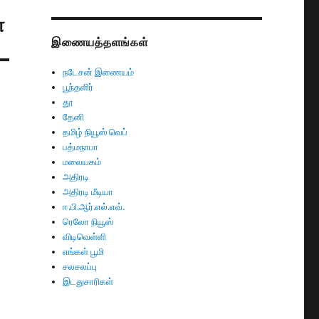
்
இணையத்தளங்கள்
நடேசன் இணையம்
பூந்தளிர்
தூ
தேனி
தமிழ் நியூஸ் வெப்
பத்மநாபா
மலையகம்
அதிரடி
அதிரடி மீடியா
ஈ.பி.ஆர்.எல்.எவ்.
ரெலோ நியூஸ்
விடிவெள்ளி
எங்கள் பூமி
சலசலப்பு
இடதுசாரிகள்