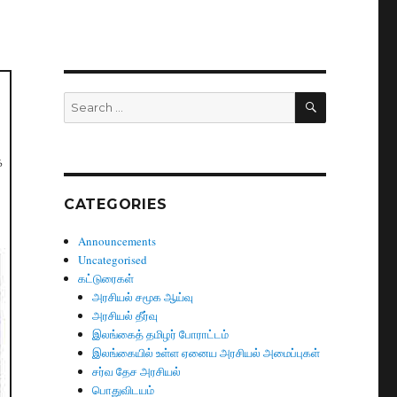
SEARCH
Search
for:
க
CATEGORIES
Announcements
Uncategorised
கட்டுரைகள்
அரசியல் சமூக ஆய்வு
அரசியல் தீர்வு
இலங்கைத் தமிழர் போராட்டம்
இலங்கையில் உள்ள ஏனைய அரசியல் அமைப்புகள்
சர்வ தேச அரசியல்
பொதுவிடயம்