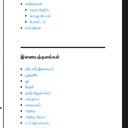
கவிதைகள்
சமூக விழிப்பு
பொது விடயம்
போராட்டம்
செய்திகள்
இணையத்தளங்கள்
நடேசன் இணையம்
பூந்தளிர்
தூ
தேனி
தமிழ் நியூஸ் வெப்
பத்மநாபா
மலையகம்
அதிரடி
அதிரடி மீடியா
ஈ.பி.ஆர்.எல்.எவ்.