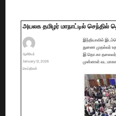
அயலக தமிழர் மாநாட்டில் செந்தில் 
இந்தியாவில் இடம்
துணை முதல்வர் உதய
இ.தொ.கா தலைவர் ச
Author
ஆசிரியர்
முன்னாள் வட மாக
Posted
January 12, 2026
on
Categories
செய்திகள்