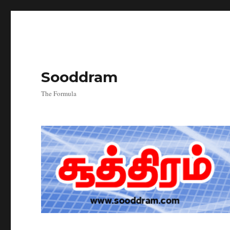
Sooddram
The Formula