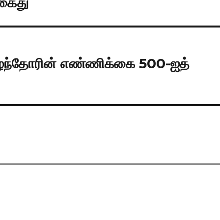
 கைது
ிரிழந்தோரின் எண்ணிக்கை 500-ஐத்