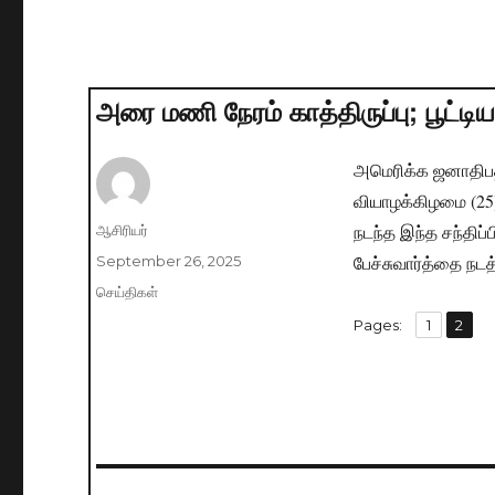
அரை மணி நேரம் காத்திருப்பு; பூட்டி
அமெரிக்க ஜனாதிபதி
வியாழக்கிழமை (25
நடந்த இந்த சந்திப்ப
Author
ஆசிரியர்
பேச்சுவார்த்தை நட
Posted
September 26, 2025
on
Categories
செய்திகள்
,
Pages:
Page
1
Page
2
Post