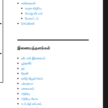
கவிதைகள்
சமூக விழிப்பு
பொது விடயம்
போராட்டம்
செய்திகள்
இணையத்தளங்கள்
நடேசன் இணையம்
பூந்தளிர்
தூ
தேனி
தமிழ் நியூஸ் வெப்
பத்மநாபா
மலையகம்
அதிரடி
அதிரடி மீடியா
ஈ.பி.ஆர்.எல்.எவ்.