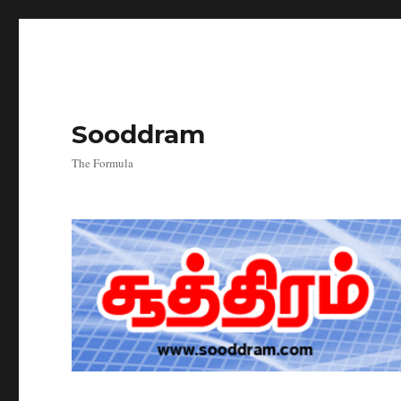
Sooddram
The Formula