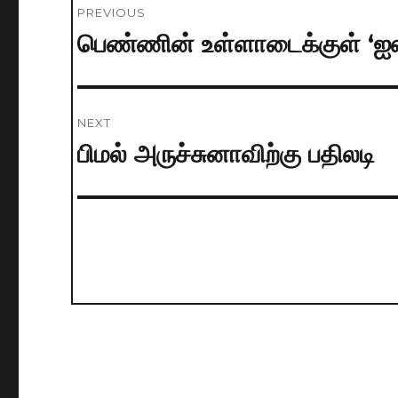
PREVIOUS
navigation
பெண்ணின் உள்ளாடைக்குள் ‘ஐஸ்’
Previous
post:
NEXT
பிமல் அருச்சுனாவிற்கு பதிலடி
Next
post: