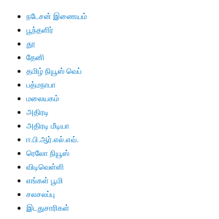
நடேசன் இணையம்
பூந்தளிர்
தூ
தேனி
தமிழ் நியூஸ் வெப்
பத்மநாபா
மலையகம்
அதிரடி
அதிரடி மீடியா
ஈ.பி.ஆர்.எல்.எவ்.
ரெலோ நியூஸ்
விடிவெள்ளி
எங்கள் பூமி
சலசலப்பு
இடதுசாரிகள்