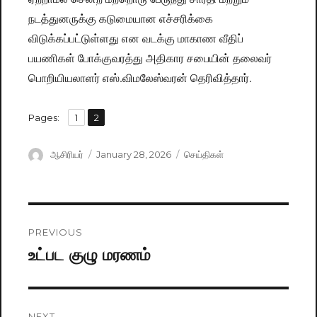
நடத்துனருக்கு கடுமையான எச்சரிக்கை
விடுக்கப்பட்டுள்ளது என வடக்கு மாகாண வீதிப்
பயணிகள் போக்குவரத்து அதிகார சபையின் தலைவர்
பொறியியலாளர் எஸ்.விமலேஸ்வரன் தெரிவித்தார்.
,
Pages:
Page
1
Page
2
Author
ஆசிரியர்
Posted
January 28, 2026
Categories
செய்திகள்
on
Post
PREVIOUS
navigation
உட்பட குழு மரணம்
Previous
post:
NEXT