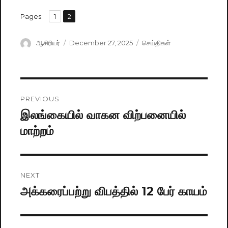
,
Pages:
Page
1
Page
2
Author
ஆசிரியர்
Posted
December 27, 2025
Categories
செய்திகள்
on
Post
PREVIOUS
navigation
இலங்கையில் வாகன விற்பனையில்
Previous
மாற்றம்
post:
NEXT
அக்கரைப்பற்று விபத்தில் 12 பேர் காயம்
Next
post: