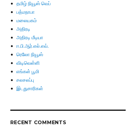
தமிழ் நியூஸ் வெப்
பத்மநாபா
மலையகம்
அதிரடி
அதிரடி மீடியா
ஈ.பி.ஆர்.எல்.எவ்.
ரெலோ நியூஸ்
விடிவெள்ளி
எங்கள் பூமி
சலசலப்பு
இடதுசாரிகள்
RECENT COMMENTS