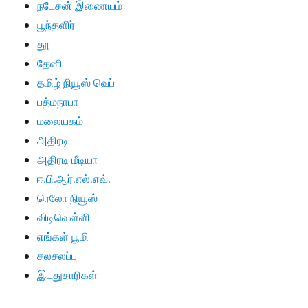
நடேசன் இணையம்
பூந்தளிர்
தூ
தேனி
தமிழ் நியூஸ் வெப்
பத்மநாபா
மலையகம்
அதிரடி
அதிரடி மீடியா
ஈ.பி.ஆர்.எல்.எவ்.
ரெலோ நியூஸ்
விடிவெள்ளி
எங்கள் பூமி
சலசலப்பு
இடதுசாரிகள்