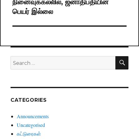
நினைவுக்கல்லில், ஜனாதிபதியின்
Next
பெயர் இல்லை
post:
SE
Search
for:
CATEGORIES
Announcements
Uncategorised
கட்டுரைகள்