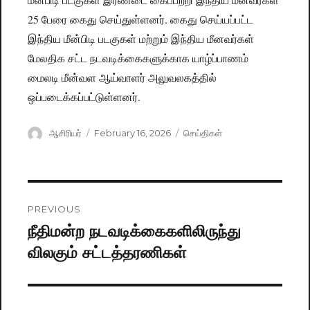
25 பேரை கைது செய்துள்ளனர். கைது செய்யப்பட்ட
இந்திய மீன்பிடி படகுகள் மற்றும் இந்திய மீனவர்கள்
மேலதிக சட்ட நடவடிக்கைகளுக்காக யாழ்ப்பாணம்
மைலடி மீன்வள ஆய்வாளர் அலுவலகத்தில்
ஒப்படைக்கப்பட்டுள்ளனர்.
Author
ஆசிரியர்
Posted
February 16, 2026
Categories
செய்திகள்
on
Post
PREVIOUS
navigation
நீதிமன்ற நடவடிக்கைகளிலிருந்து
Previous
விலகும் சட்டத்தரணிகள்
post: