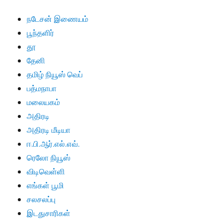
நடேசன் இணையம்
பூந்தளிர்
தூ
தேனி
தமிழ் நியூஸ் வெப்
பத்மநாபா
மலையகம்
அதிரடி
அதிரடி மீடியா
ஈ.பி.ஆர்.எல்.எவ்.
ரெலோ நியூஸ்
விடிவெள்ளி
எங்கள் பூமி
சலசலப்பு
இடதுசாரிகள்