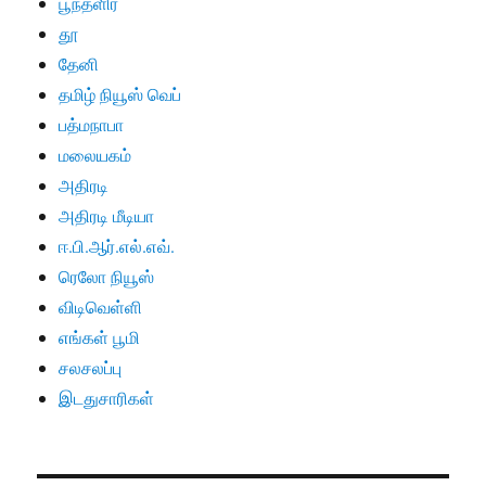
பூந்தளிர்
தூ
தேனி
தமிழ் நியூஸ் வெப்
பத்மநாபா
மலையகம்
அதிரடி
அதிரடி மீடியா
ஈ.பி.ஆர்.எல்.எவ்.
ரெலோ நியூஸ்
விடிவெள்ளி
எங்கள் பூமி
சலசலப்பு
இடதுசாரிகள்