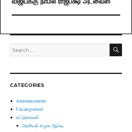
விஜய்க்கு நாமல் ராஜபக்ஷ அட்வைஸ்
Next
post:
SE
Search
for:
CATEGORIES
Announcements
Uncategorised
கட்டுரைகள்
அரசியல் சமூக ஆய்வு