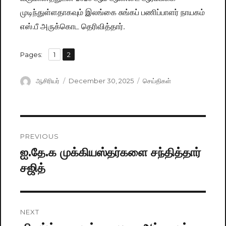
முடிந்துள்ளதாகவும் இலங்கை சுங்கப் பணிப்பாளர் நாயகம்
எஸ்.பீ அருக்கொட தெரிவித்தார்.
,
Pages:
Page
1
Page
2
Author
ஆசிரியர்
Posted
December 30, 2025
Categories
செய்திகள்
on
Post
PREVIOUS
navigation
ஐ.தே.க முக்கியஸ்தர்களை சந்தித்தார்
Previous
சஜித்
post:
NEXT