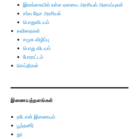
இலங்கையில் உள்ள ஏனைய அரசியல் அமைப்புகள்
சர்வ தேச அரசியல்
பொதுவிடயம்
கவிதைகள்
சமூக விழிப்பு
பொது விடயம்
போராட்டம்
செய்திகள்
இணையத்தளங்கள்
நடேசன் இணையம்
பூந்தளிர்
தூ