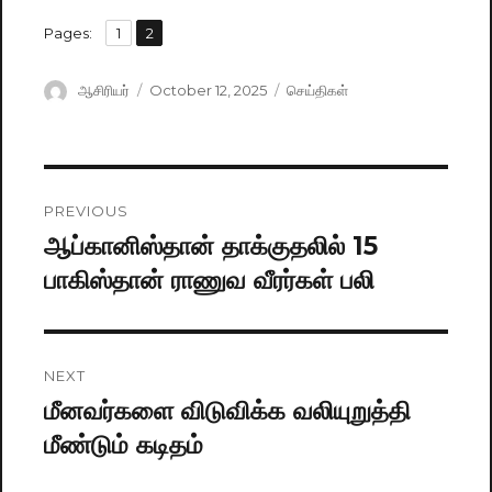
,
Pages:
Page
1
Page
2
Author
ஆசிரியர்
Posted
October 12, 2025
Categories
செய்திகள்
on
Post
PREVIOUS
navigation
ஆப்கானிஸ்தான் தாக்குதலில் 15
Previous
பாகிஸ்தான் ராணுவ வீரர்கள் பலி
post:
NEXT
மீனவர்களை விடுவிக்க வலியுறுத்தி
Next
மீண்டும் கடிதம்
post: