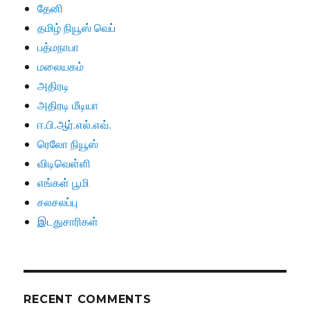
தேனி
தமிழ் நியூஸ் வெப்
பத்மநாபா
மலையகம்
அதிரடி
அதிரடி மீடியா
ஈ.பி.ஆர்.எல்.எவ்.
ரெலோ நியூஸ்
விடிவெள்ளி
எங்கள் பூமி
சலசலப்பு
இடதுசாரிகள்
RECENT COMMENTS