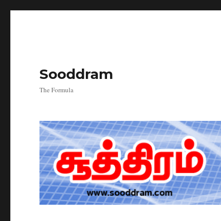
Sooddram
The Formula