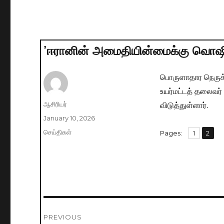
’ஈரானின் அமைதியின்மைக்கு வொஷி
பொருளாதார நெருக்க
உயர்மட்டத் தலைவர்
விடுத்துள்ளார்.
Author
ஆசிரியர்
Posted
January 10, 2026
on
Categories
செய்திகள்
,
Pages:
Page
1
Page
2
Post
PREVIOUS