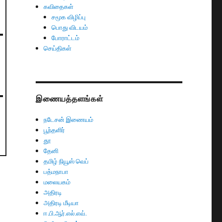
கவிதைகள்
சமூக விழிப்பு
பொது விடயம்
போராட்டம்
செய்திகள்
இணையத்தளங்கள்
நடேசன் இணையம்
பூந்தளிர்
தூ
தேனி
தமிழ் நியூஸ் வெப்
பத்மநாபா
மலையகம்
அதிரடி
அதிரடி மீடியா
ஈ.பி.ஆர்.எல்.எவ்.