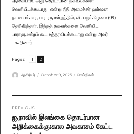
ஆகையால், அது தொடர்பான தகவல்களை
வெளியிடக்கூடாது என்று நீதி அமைச்சர் ஹர்ஷன
நாணயக்கார, பாராளுமன்றத்தில், வியாழக்கிழமை (09)
தெரிவித்தார். இந்தத் தகவல்களை வெளியிட
பாராளுமன்றம் கூட உத்தரவிடக்கூடாது என்று அவர்
கூறினார்.
,
Pages:
Page
1
Page
2
Author
ஆசிரியர்
Posted
October 9, 2025
Categories
செய்திகள்
on
Post
PREVIOUS
navigation
ஐ.நாவில் இலங்கை தொடர்பான
Previous
அறிக்கைக்கு:கால அவகாசம் கேட்ட
post: