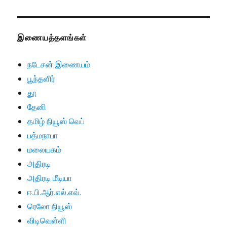
இணையத்தளங்கள்
நடேசன் இணையம்
பூந்தளிர்
தூ
தேனி
தமிழ் நியூஸ் வெப்
பத்மநாபா
மலையகம்
அதிரடி
அதிரடி மீடியா
ஈ.பி.ஆர்.எல்.எவ்.
ரெலோ நியூஸ்
விடிவெள்ளி