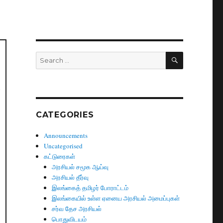
SEARCH
Search
for:
ள
CATEGORIES
Announcements
Uncategorised
கட்டுரைகள்
அரசியல் சமூக ஆய்வு
அரசியல் தீர்வு
இலங்கைத் தமிழர் போராட்டம்
இலங்கையில் உள்ள ஏனைய அரசியல் அமைப்புகள்
சர்வ தேச அரசியல்
பொதுவிடயம்