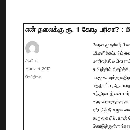
என் தலைக்கு ரூ. 1 கோடி பரிசா? : மி
கேரள முதல்வர் பி
பரிசளிக்கப்படும் எ
மாநிலத்தில் பினர
Author
ஆசிரியர்
சமீபத்தில் நிகழ்ச்ச
Posted
March 4, 2017
on
பா.ஜ.க.-வுக்கு எ
Categories
செய்திகள்
மத்தியப்பிரதேச மா
சந்திரவாத் என்பவ
வருபவர்களுக்கு ரூ.
ஏற்படுத்தி சமூக 
கூறுகையில், நான் 
கொடுத்துள்ள கேரள