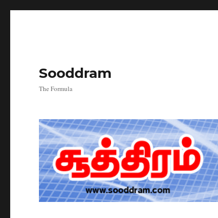
Sooddram
The Formula