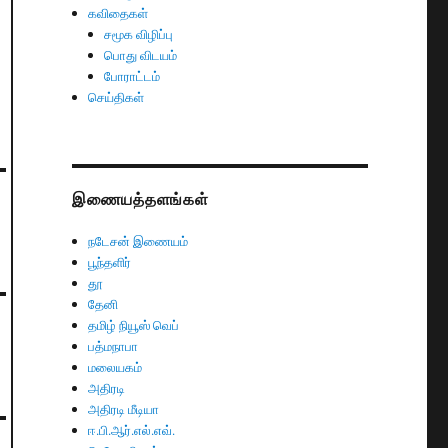
கவிதைகள்
சமூக விழிப்பு
பொது விடயம்
போராட்டம்
செய்திகள்
இணையத்தளங்கள்
நடேசன் இணையம்
பூந்தளிர்
தூ
தேனி
தமிழ் நியூஸ் வெப்
பத்மநாபா
மலையகம்
அதிரடி
அதிரடி மீடியா
ஈ.பி.ஆர்.எல்.எவ்.