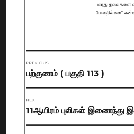
பலரது தலைகளை எடுத
போவதில்லை” என்றா
Post
PREVIOUS
navigation
பற்குணம் ( பகுதி 113 )
Previous
post:
NEXT
11ஆயிரம் புலிகள் இணைந்து இலங
Next
post: