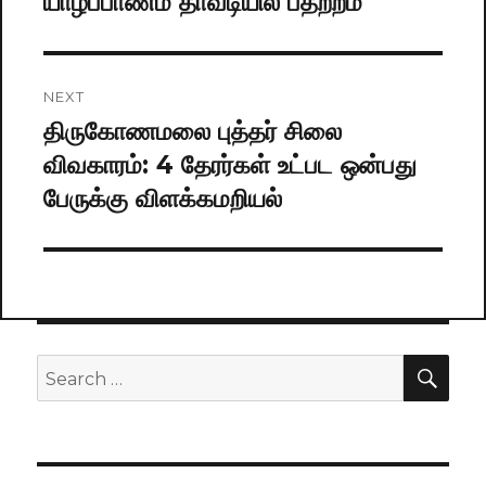
யாழ்ப்பாணம் தாவடியில் பதற்றம்
Previous
post:
NEXT
திருகோணமலை புத்தர் சிலை
Next
விவகாரம்: 4 தேரர்கள் உட்பட ஒன்பது
post:
பேருக்கு விளக்கமறியல்
SE
Search
for: