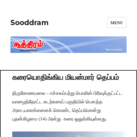
Sooddram
MENU
கரையொதிங்கிய மியன்மார் தெப்பம்
திருகோணமலை – ஈச்சலம்பற்று பொலிஸ் பிரிவுக்குட்பட்ட
வாழைத்தோட்ட கடற்கரைப் பகுதியில் பௌத்த
அடையாளங்களைக் கொண்ட தெப்பமொன்று
புதன்கிழமை (14) அன்று கரை ஒதுங்கியுள்ளது.