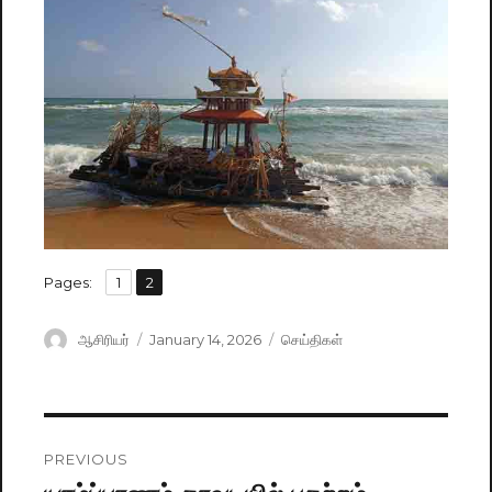
,
Pages:
Page
1
Page
2
Author
ஆசிரியர்
Posted
January 14, 2026
Categories
செய்திகள்
on
Post
PREVIOUS
navigation