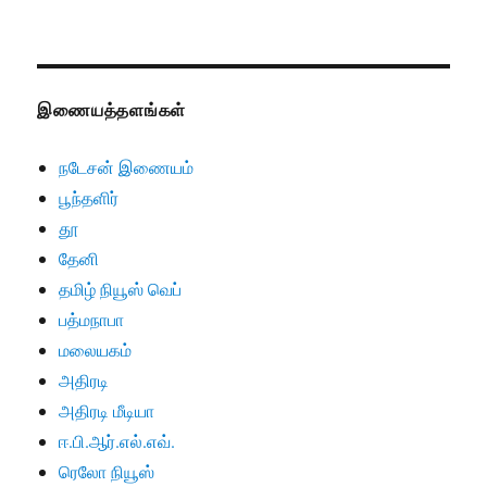
இணையத்தளங்கள்
நடேசன் இணையம்
பூந்தளிர்
தூ
தேனி
தமிழ் நியூஸ் வெப்
பத்மநாபா
மலையகம்
அதிரடி
அதிரடி மீடியா
ஈ.பி.ஆர்.எல்.எவ்.
ரெலோ நியூஸ்