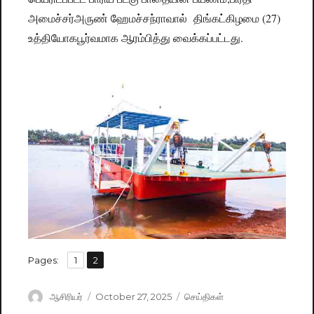
அமைச்சர்அருண் ஹேமச்சந்ராவால் திங்கட்கிழமை (27)
உத்தியோகபூர்வமாக ஆரம்பித்து வைக்கப்பட்டது.
,
Pages:
Page
1
Page
2
Author
ஆசிரியர்
Posted
October 27, 2025
Categories
செய்திகள்
on