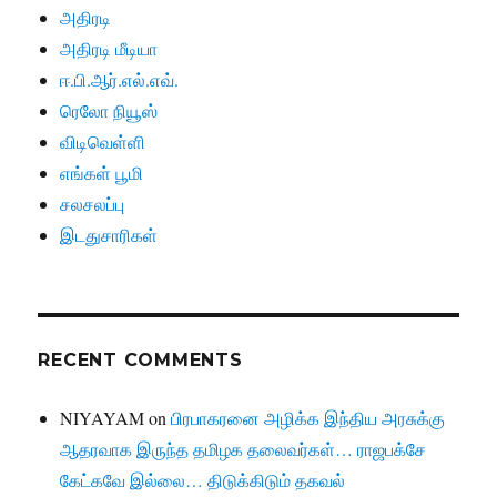
அதிரடி
அதிரடி மீடியா
ஈ.பி.ஆர்.எல்.எவ்.
ரெலோ நியூஸ்
விடிவெள்ளி
எங்கள் பூமி
சலசலப்பு
இடதுசாரிகள்
RECENT COMMENTS
NIYAYAM
on
பிரபாகரனை அழிக்க இந்திய அரசுக்கு
ஆதரவாக இருந்த தமிழக தலைவர்கள்… ராஜபக்சே
கேட்கவே இல்லை… திடுக்கிடும் தகவல்