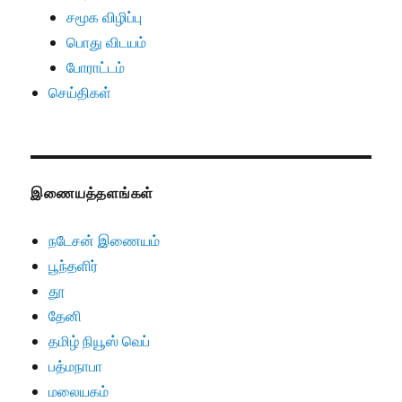
சமூக விழிப்பு
பொது விடயம்
போராட்டம்
செய்திகள்
இணையத்தளங்கள்
நடேசன் இணையம்
பூந்தளிர்
தூ
தேனி
தமிழ் நியூஸ் வெப்
பத்மநாபா
மலையகம்