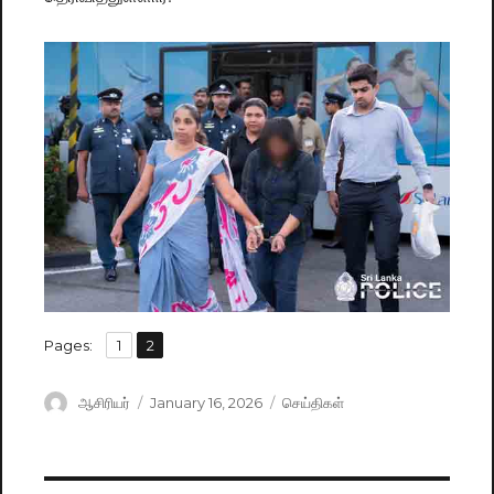
,
Pages:
Page
1
Page
2
Author
ஆசிரியர்
Posted
January 16, 2026
Categories
செய்திகள்
on