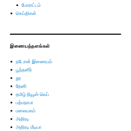
போராட்டம்
செய்திகள்
இணையத்தளங்கள்
நடேசன் இணையம்
பூந்தளிர்
தூ
தேனி
தமிழ் நியூஸ் வெப்
பத்மநாபா
மலையகம்
அதிரடி
அதிரடி மீடியா