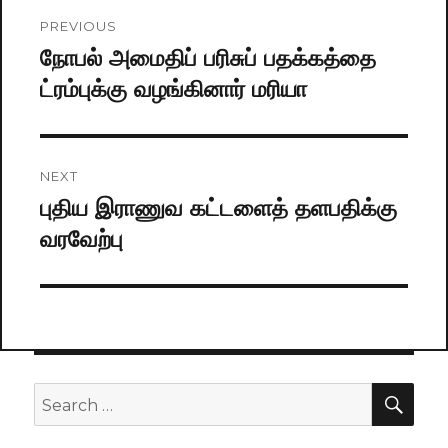
Post
PREVIOUS
navigation
நோபல் அமைதிப் பரிசுப் பதக்கத்தை
Previous
ட்ரம்புக்கு வழங்கினார் மரியா
post:
NEXT
புதிய இராணுவ கட்டளைத் தளபதிக்கு
Next
வரவேற்பு
post:
SE
Search
for: