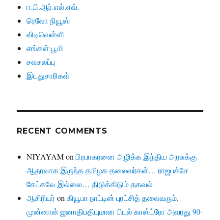
ஈ.பி.ஆர்.எல்.எவ்.
ரெலோ நியூஸ்
விடிவெள்ளி
எங்கள் பூமி
சலசலப்பு
இடதுசாரிகள்
RECENT COMMENTS
NIYAYAM
on
பிரபாகரனை அழிக்க இந்திய அரசுக்கு
ஆதரவாக இருந்த தமிழக தலைவர்கள்… ராஜபக்சே
கேட்கவே இல்லை… திடுக்கிடும் தகவல்
ஆசிரியர்
on
கியூபா நாட்டின் புரட்சித் தலைவரும்,
முன்னாள் ஜனாதிபதியுமான பிடல் காஸ்ட்ரோ அவரது 90-