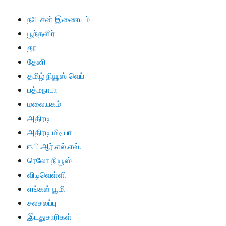
நடேசன் இணையம்
பூந்தளிர்
தூ
தேனி
தமிழ் நியூஸ் வெப்
பத்மநாபா
மலையகம்
அதிரடி
அதிரடி மீடியா
ஈ.பி.ஆர்.எல்.எவ்.
ரெலோ நியூஸ்
விடிவெள்ளி
எங்கள் பூமி
சலசலப்பு
இடதுசாரிகள்