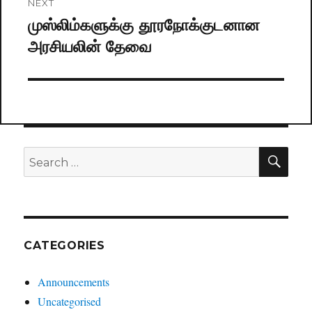
NEXT
முஸ்லிம்களுக்கு தூரநோக்குடனான
Next
அரசியலின் தேவை
post:
SE
Search
for:
CATEGORIES
Announcements
Uncategorised