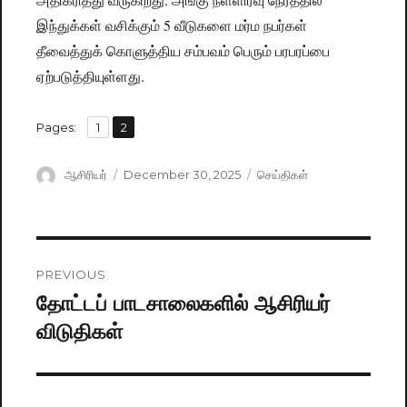
இந்துக்கள் வசிக்கும் 5 வீடுகளை மர்ம நபர்கள்
தீவைத்துக் கொளுத்திய சம்பவம் பெரும் பரபரப்பை
ஏற்படுத்தியுள்ளது.
,
Pages:
Page
1
Page
2
Author
ஆசிரியர்
Posted
December 30, 2025
Categories
செய்திகள்
on
Post
PREVIOUS
navigation
தோட்டப் பாடசாலைகளில் ஆசிரியர்
Previous
விடுதிகள்
post: