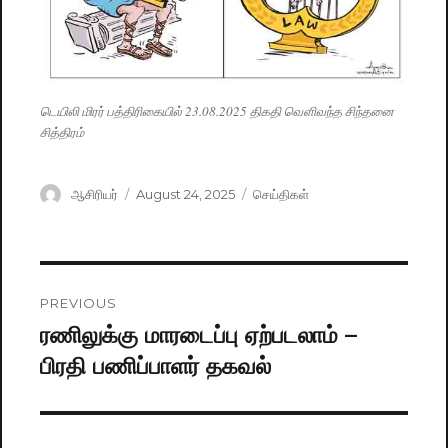
டெயிலி மிரர் பத்திரிகையில் 23.08.2025 திகதி வௌிவந்த சிந்தனை
சித்திரம்
Author
ஆசிரியர்
Posted
August 24, 2025
Categories
செய்திகள்
on
Post
PREVIOUS
navigation
ரணிலுக்கு மாரடைப்பு ஏற்படலாம் –
Previous
பிரதி பணிப்பாளர் தகவல்
post: