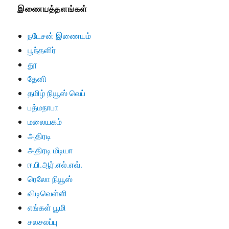
இணையத்தளங்கள்
நடேசன் இணையம்
பூந்தளிர்
தூ
தேனி
தமிழ் நியூஸ் வெப்
பத்மநாபா
மலையகம்
அதிரடி
அதிரடி மீடியா
ஈ.பி.ஆர்.எல்.எவ்.
ரெலோ நியூஸ்
விடிவெள்ளி
எங்கள் பூமி
சலசலப்பு