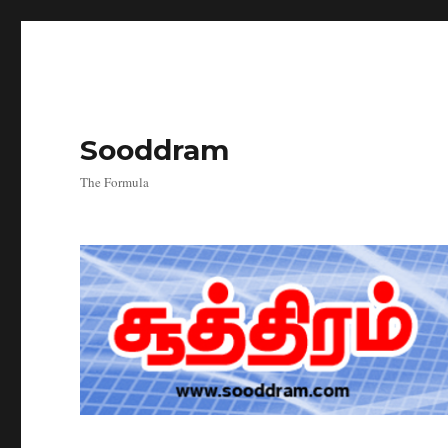
Sooddram
The Formula