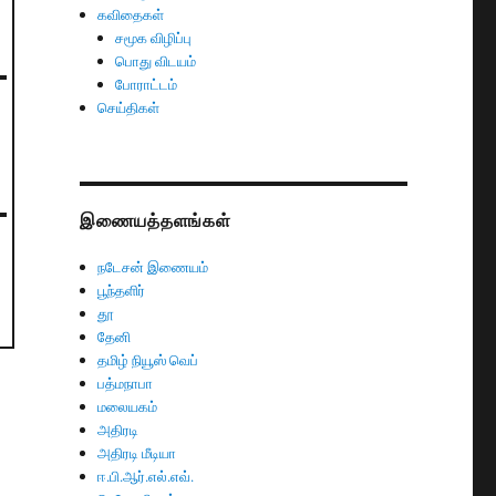
கவிதைகள்
சமூக விழிப்பு
பொது விடயம்
போராட்டம்
செய்திகள்
இணையத்தளங்கள்
நடேசன் இணையம்
பூந்தளிர்
தூ
தேனி
தமிழ் நியூஸ் வெப்
பத்மநாபா
மலையகம்
அதிரடி
அதிரடி மீடியா
ஈ.பி.ஆர்.எல்.எவ்.