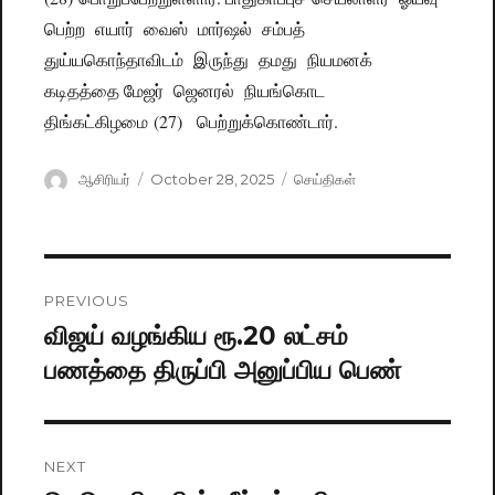
பெற்ற எயார் வைஸ் மார்ஷல் சம்பத்
துய்யகொந்தாவிடம் இருந்து தமது நியமனக்
கடிதத்தை மேஜர் ஜெனரல் நியங்கொட
திங்கட்கிழமை (27) பெற்றுக்கொண்டார்.
Author
ஆசிரியர்
Posted
October 28, 2025
Categories
செய்திகள்
on
Post
PREVIOUS
navigation
விஜய் வழங்கிய ரூ.20 லட்சம்
Previous
பணத்தை திருப்பி அனுப்பிய பெண்
post:
NEXT