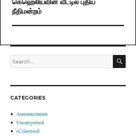
கெஹெலியவின் வீட்டில் புதிய
Next
நீதிமன்றம்
post:
SE
Search
for:
CATEGORIES
Announcements
Uncategorised
கட்டுரைகள்