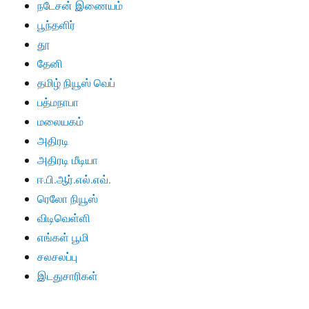
நடேசன் இணையம்
பூந்தளிர்
தூ
தேனி
தமிழ் நியூஸ் வெப்
பத்மநாபா
மலையகம்
அதிரடி
அதிரடி மீடியா
ஈ.பி.ஆர்.எல்.எவ்.
ரெலோ நியூஸ்
விடிவெள்ளி
எங்கள் பூமி
சலசலப்பு
இடதுசாரிகள்