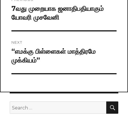
navigation
7வது முறையாக ஜனாதிபதியாகும்
Previous
யோவரி முசவேனி
post:
NEXT
“எமக்கு பிள்ளைகள் மாத்திரமே
Next
முக்கியம்”
post:
SE
Search
for: