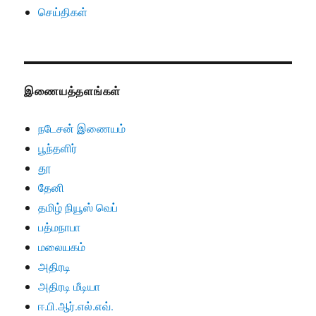
செய்திகள்
இணையத்தளங்கள்
நடேசன் இணையம்
பூந்தளிர்
தூ
தேனி
தமிழ் நியூஸ் வெப்
பத்மநாபா
மலையகம்
அதிரடி
அதிரடி மீடியா
ஈ.பி.ஆர்.எல்.எவ்.