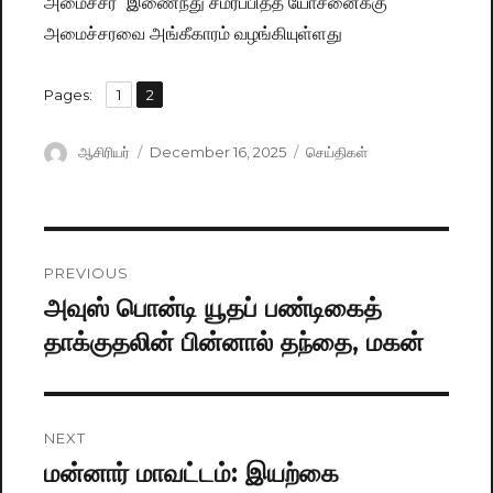
அமைச்சர் இணைந்து சமர்ப்பித்த யோசனைக்கு
அமைச்சரவை அங்கீகாரம் வழங்கியுள்ளது
,
Pages:
Page
1
Page
2
Author
ஆசிரியர்
Posted
December 16, 2025
Categories
செய்திகள்
on
Post
PREVIOUS
navigation
அவுஸ் பொன்டி யூதப் பண்டிகைத்
Previous
தாக்குதலின் பின்னால் தந்தை, மகன்
post:
NEXT
மன்னார் மாவட்டம்: இயற்கை
Next