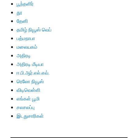
பூந்தளிர்
தூ
தேனி
தமிழ் நியூஸ் வெப்
பத்மநாபா
மலையகம்
அதிரடி
அதிரடி மீடியா
ஈ.பி.ஆர்.எல்.எவ்.
ரெலோ நியூஸ்
விடிவெள்ளி
எங்கள் பூமி
சலசலப்பு
இடதுசாரிகள்