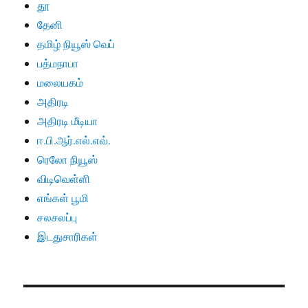
தூ
தேனி
தமிழ் நியூஸ் வெப்
பத்மநாபா
மலையகம்
அதிரடி
அதிரடி மீடியா
ஈ.பி.ஆர்.எல்.எவ்.
ரெலோ நியூஸ்
விடிவெள்ளி
எங்கள் பூமி
சலசலப்பு
இடதுசாரிகள்