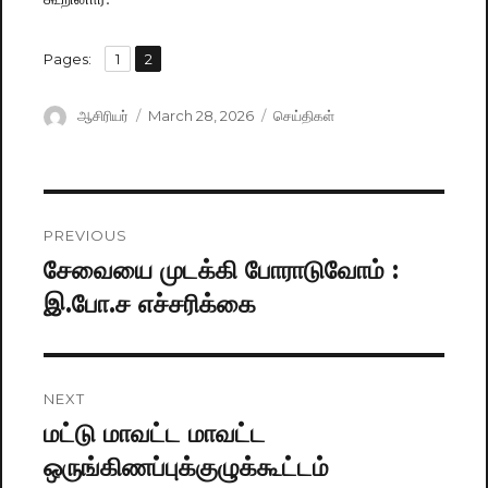
,
Pages:
Page
1
Page
2
Author
ஆசிரியர்
Posted
March 28, 2026
Categories
செய்திகள்
on
Post
PREVIOUS
navigation
சேவையை முடக்கி போராடுவோம் :
Previous
இ.போ.ச எச்சரிக்கை
post:
NEXT
மட்டு மாவட்ட மாவட்ட
Next
ஒருங்கிணப்புக்குழுக்கூட்டம்
post: