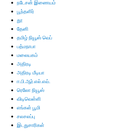
நடேசன் இணையம்
பூந்தளிர்
தூ
தேனி
தமிழ் நியூஸ் வெப்
பத்மநாபா
மலையகம்
அதிரடி
அதிரடி மீடியா
ஈ.பி.ஆர்.எல்.எவ்.
ரெலோ நியூஸ்
விடிவெள்ளி
எங்கள் பூமி
சலசலப்பு
இடதுசாரிகள்