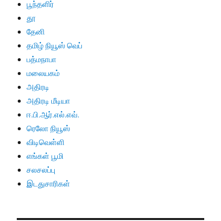
பூந்தளிர்
தூ
தேனி
தமிழ் நியூஸ் வெப்
பத்மநாபா
மலையகம்
அதிரடி
அதிரடி மீடியா
ஈ.பி.ஆர்.எல்.எவ்.
ரெலோ நியூஸ்
விடிவெள்ளி
எங்கள் பூமி
சலசலப்பு
இடதுசாரிகள்