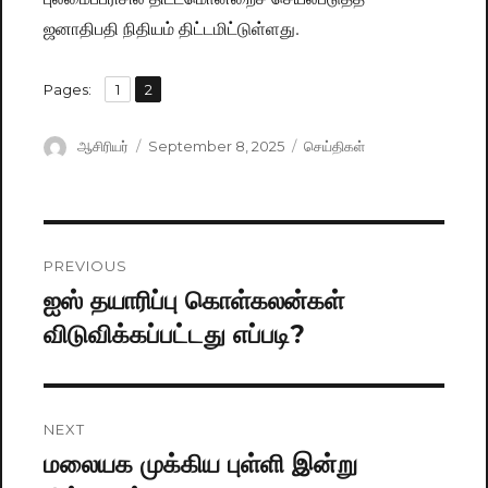
ஜனாதிபதி நிதியம் திட்டமிட்டுள்ளது.
,
Pages:
Page
1
Page
2
Author
ஆசிரியர்
Posted
September 8, 2025
Categories
செய்திகள்
on
Post
PREVIOUS
navigation
ஐஸ் தயாரிப்பு கொள்கலன்கள்
Previous
விடுவிக்கப்பட்டது எப்படி?
post:
NEXT
மலையக முக்கிய புள்ளி இன்று
Next