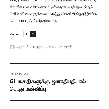
சிரமங்களை எதிர்கொண்டுள்ளதாக மருத்துவ மற்றும்
சிவில் உரிமைகளுக்கான மருத்துவர்களின் தொழிற்சங்க
கூட்டமைப்பு தெரிவித்துள்ளது.
,
Pages:
Page
1
Page
2
Author
ஆசிரியர்
Posted
May 30, 2026
Categories
செய்திகள்
on
Post
PREVIOUS
navigation
61 கைதிகளுக்கு ஜனாதிபதியால்
Previous
பொது மன்னிப்பு
post: