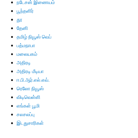
நடேசன் இணையம்
பூந்தளிர்
தூ
தேனி
தமிழ் நியூஸ் வெப்
பத்மநாபா
மலையகம்
அதிரடி
அதிரடி மீடியா
ஈ.பி.ஆர்.எல்.எவ்.
ரெலோ நியூஸ்
விடிவெள்ளி
எங்கள் பூமி
சலசலப்பு
இடதுசாரிகள்