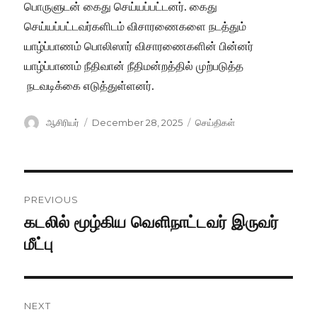
பொருளுடன் கைது செய்யப்பட்டனர். கைது
செய்யப்பட்டவர்களிடம் விசாரணைகளை நடத்தும்
யாழ்ப்பாணம் பொலிஸார் விசாரணைகளின் பின்னர்
யாழ்ப்பாணம் நீதிவான் நீதிமன்றத்தில் முற்படுத்த
நடவடிக்கை எடுத்துள்ளனர்.
Author
ஆசிரியர்
Posted
December 28, 2025
Categories
செய்திகள்
on
Post
PREVIOUS
navigation
கடலில் மூ​ழ்கிய வெளிநாட்டவர் இருவர்
Previous
மீட்பு
post:
NEXT