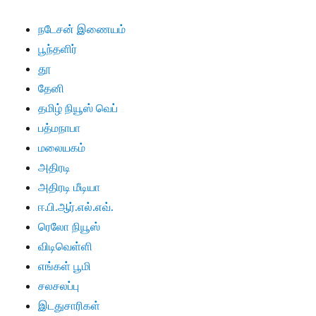
நடேசன் இணையம்
பூந்தளிர்
தூ
தேனி
தமிழ் நியூஸ் வெப்
பத்மநாபா
மலையகம்
அதிரடி
அதிரடி மீடியா
ஈ.பி.ஆர்.எல்.எவ்.
ரெலோ நியூஸ்
விடிவெள்ளி
எங்கள் பூமி
சலசலப்பு
இடதுசாரிகள்