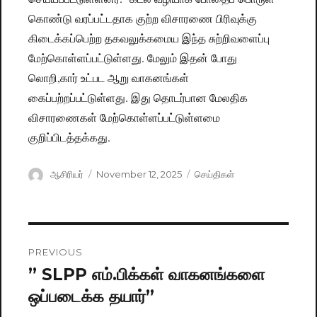
கொண்டு வரப்பட்டதாக குற்ற விசாரணை பிரிவுக்கு
கிடைக்கப்பெற்ற தகவலுக்கமைய இந்த சுற்றிவளைப்பு
மேற்கொள்ளப்பட்டுள்ளது. மேலும் இதன் போது
லொறி,கார் உட்பட ஆறு வாகனங்கள்
கைப்பற்றப்பட்டுள்ளது. இது தொடர்பான மேலதிக
விசாரணைகள் மேற்கொள்ளப்பட்டுள்ளமை
குறிப்பிடத்தக்கது.
Author
ஆசிரியர்
Posted
November 12, 2025
Categories
செய்திகள்
on
Post
PREVIOUS
navigation
” SLPP எம்.பிக்கள் வாகனங்களை
Previous
ஒப்படைக்க தயார்”
post: