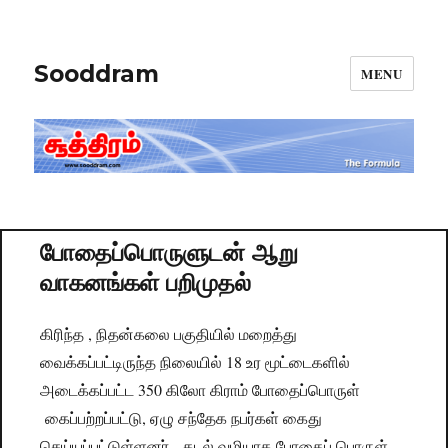
Sooddram
MENU
போதைப்பொருளுடன் ஆறு
வாகனங்கள் பறிமுதல்
கிரிந்த , நிதன்கலை பகுதியில் ​மறைத்து
வைக்கப்பட்டிருந்த நிலையில் 18 உர மூட்டைகளில்
அடைக்கப்பட்ட 350 கிலோ கிராம் போதைப்பொருள்
கைப்பற்றப்பட்டு, ஏழு சந்தேக நபர்கள் கைது
செய்யப்பட்டுள்ளனர். கடல் வழியாக போதைப் பொருள்