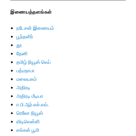
இணையத்தளங்கள்
நடேசன் இணையம்
பூந்தளிர்
தூ
தேனி
தமிழ் நியூஸ் வெப்
பத்மநாபா
மலையகம்
அதிரடி
அதிரடி மீடியா
ஈ.பி.ஆர்.எல்.எவ்.
ரெலோ நியூஸ்
விடிவெள்ளி
எங்கள் பூமி