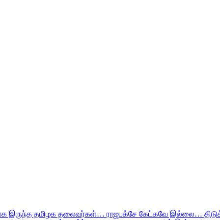
க இருந்த தமிழக தலைவர்கள்… ராஜபக்சே கேட்கவே இல்லை… திடுக்