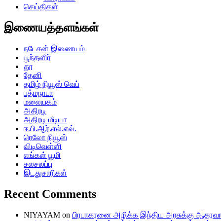
செய்திகள்
இணையத்தளங்கள்
நடேசன் இணையம்
பூந்தளிர்
தூ
தேனி
தமிழ் நியூஸ் வெப்
பத்மநாபா
மலையகம்
அதிரடி
அதிரடி மீடியா
ஈ.பி.ஆர்.எல்.எவ்.
ரெலோ நியூஸ்
விடிவெள்ளி
எங்கள் பூமி
சலசலப்பு
இடதுசாரிகள்
Recent Comments
NIYAYAM
on
பிரபாகரனை அழிக்க இந்திய அரசுக்கு ஆதரவா