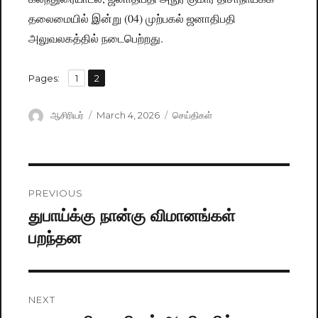
தலைமையில் இன்று (04) முற்பகல் ஜனாதிபதி
அலுவலகத்தில் நடைபெற்றது.
,
Pages:
Page
1
Page
2
Author
ஆசிரியர்
Posted
March 4, 2026
Categories
செய்திகள்
on
Post
PREVIOUS
navigation
துபாய்க்கு நான்கு விமானங்கள்
Previous
பறந்தன
post:
NEXT