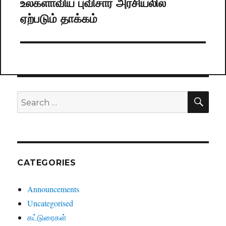
உலகளாவிய புவிசார் அரசியலில்
Next
ஏற்படும் தாக்கம்
post:
SE
Search
for:
CATEGORIES
Announcements
Uncategorised
கட்டுரைகள்