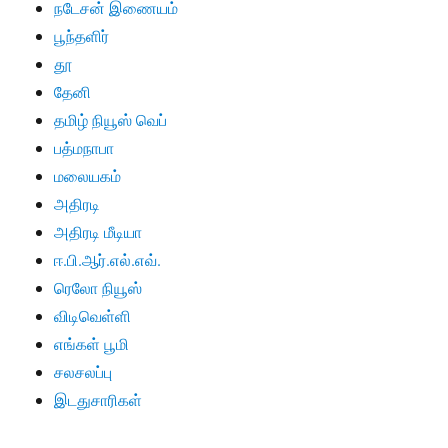
நடேசன் இணையம்
பூந்தளிர்
தூ
தேனி
தமிழ் நியூஸ் வெப்
பத்மநாபா
மலையகம்
அதிரடி
அதிரடி மீடியா
ஈ.பி.ஆர்.எல்.எவ்.
ரெலோ நியூஸ்
விடிவெள்ளி
எங்கள் பூமி
சலசலப்பு
இடதுசாரிகள்