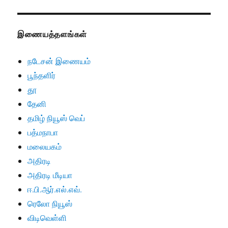
இணையத்தளங்கள்
நடேசன் இணையம்
பூந்தளிர்
தூ
தேனி
தமிழ் நியூஸ் வெப்
பத்மநாபா
மலையகம்
அதிரடி
அதிரடி மீடியா
ஈ.பி.ஆர்.எல்.எவ்.
ரெலோ நியூஸ்
விடிவெள்ளி