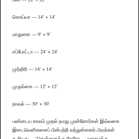
கொய்யா — 14′ × 14′
மாதுளை — 9′ × 9′
சப்போட்டா — 24′ × 24′
முந்திரி — 14′ × 14′
முருங்கை — 12′ × 12′
நாவல் — 30′ × 30′
பண்டைய காலம் முதல் நமது முன்னோர்கள் இவ்வகை
இடைவெளிகளைப் பின்பற்றி வந்துள்ளனர்.அவர்கள்
கூறியது —“தென்னைக்கு தேரோட…வாழைக்கு