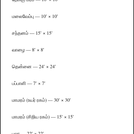
மலைவேம்பு — 10′ × 10′
சந்தனம் — 15′ × 15′
வாழை — 8′ × 8′
தென்னை — 24′ × 24′
பப்பாளி — 7′ × 7′
மாமரம் (உயர் ரகம்) — 30′ × 30′
மாமரம் (சிறிய ரகம்) — 15′ × 15′
பலா — 22′ × 22′