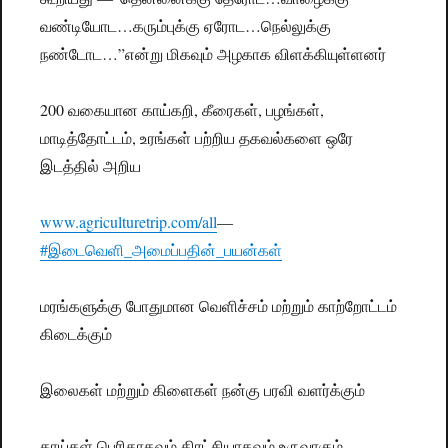
வண்டியோட…கரும்புக்கு ஏரோட…நெல்லுக்கு
நண்டோட…”என்று மிகவும் அழகாக விளக்கியுள்ளனர்
200 வகையான காய்கறி, கீரைகள், பழங்கள்,
மாடித்தோட்டம், உரங்கள் பற்றிய தகவல்களை ஒரே
இடத்தில் அறிய
www.agriculturetrip.com/all
—
#இடைவெளி_அமைப்பதின்_பயன்கள்
மரங்களுக்கு போதுமான வெளிச்சம் மற்றும் காற்றோட்டம்
கிடைக்கும்
இலைகள் மற்றும் கிளைகள் நன்கு பரவி வளர்க்கும்
காய்கள் பெரிதாகவும் திரட்சியாகவும் உருவாகும்