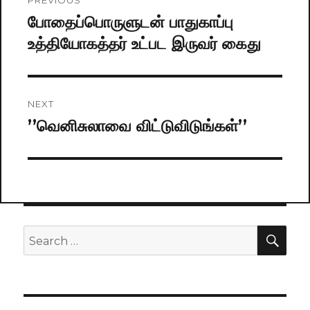
PREVIOUS
navigation
போதைப்பொருளுடன் பாதுகாப்பு
Previous
உத்தியோகத்தர் உட்பட இருவர் கைது
post:
NEXT
’’வெனிசுலாவை விட்டுவிடுங்கள்’’
Next
post:
SE
Search
for: