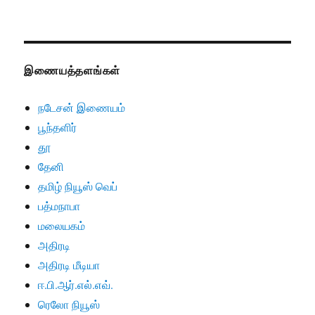
இணையத்தளங்கள்
நடேசன் இணையம்
பூந்தளிர்
தூ
தேனி
தமிழ் நியூஸ் வெப்
பத்மநாபா
மலையகம்
அதிரடி
அதிரடி மீடியா
ஈ.பி.ஆர்.எல்.எவ்.
ரெலோ நியூஸ்