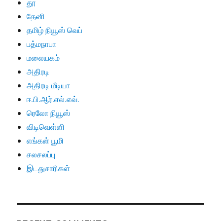
தூ
தேனி
தமிழ் நியூஸ் வெப்
பத்மநாபா
மலையகம்
அதிரடி
அதிரடி மீடியா
ஈ.பி.ஆர்.எல்.எவ்.
ரெலோ நியூஸ்
விடிவெள்ளி
எங்கள் பூமி
சலசலப்பு
இடதுசாரிகள்