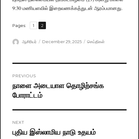
9:30 மணியளவில் இறைவணக்கத்துடன் ஆரம்பமானது.
,
Pages:
Page
1
Page
2
Author
ஆசிரியர்
Posted
December 29, 2025
Categories
செய்திகள்
on
Post
PREVIOUS
navigation
நாளை அடையாள தொழிற்சங்க
Previous
போராட்டம்
post:
NEXT
புதிய இஸ்லாமிய நாடு உதயம்
Next