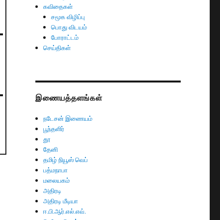
கவிதைகள்
சமூக விழிப்பு
பொது விடயம்
போராட்டம்
செய்திகள்
இணையத்தளங்கள்
நடேசன் இணையம்
பூந்தளிர்
தூ
தேனி
தமிழ் நியூஸ் வெப்
பத்மநாபா
மலையகம்
அதிரடி
அதிரடி மீடியா
ஈ.பி.ஆர்.எல்.எவ்.