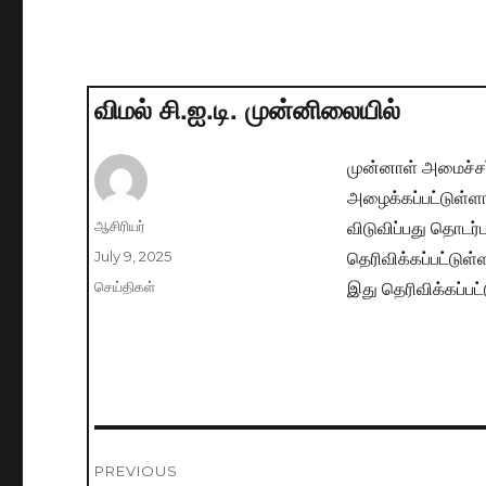
விமல் சி.ஐ.டி. முன்னிலையில்
முன்னாள் அமைச்சர்
அழைக்கப்பட்டுள்ள
விடுவிப்பது தொடர்
Author
ஆசிரியர்
தெரிவிக்கப்பட்டுள்
Posted
July 9, 2025
on
இது தெரிவிக்கப்பட்
Categories
செய்திகள்
Post
PREVIOUS