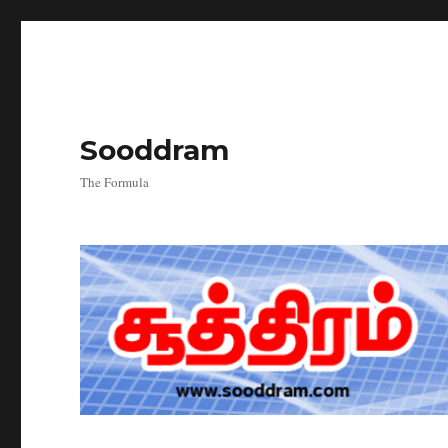
Sooddram
The Formula