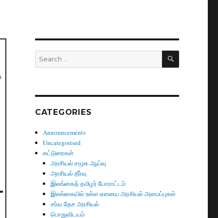
SEARCH
Search
for:
ு
CATEGORIES
Announcements
Uncategorised
கட்டுரைகள்
அரசியல் சமூக ஆய்வு
அரசியல் தீர்வு
இலங்கைத் தமிழர் போராட்டம்
இலங்கையில் உள்ள ஏனைய அரசியல் அமைப்புகள்
சர்வ தேச அரசியல்
பொதுவிடயம்