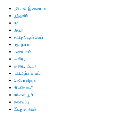
நடேசன் இணையம்
பூந்தளிர்
தூ
தேனி
தமிழ் நியூஸ் வெப்
பத்மநாபா
மலையகம்
அதிரடி
அதிரடி மீடியா
ஈ.பி.ஆர்.எல்.எவ்.
ரெலோ நியூஸ்
விடிவெள்ளி
எங்கள் பூமி
சலசலப்பு
இடதுசாரிகள்