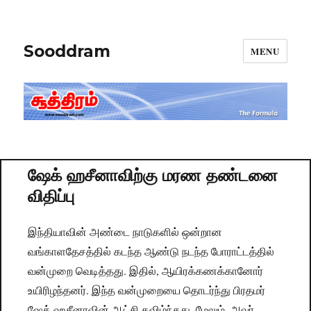
Sooddram
MENU
ஷேக் ஹசீனாவிற்கு மரண தண்டனை
விதிப்பு
இந்தியாவின் அண்டை நாடுகளில் ஒன்றான
வங்காளதேசத்தில் கடந்த ஆண்டு நடந்த போராட்டத்தில்
வன்முறை வெடித்தது. இதில், ஆயிரக்கணக்கானோர்
உயிரிழந்தனர். இந்த வன்முறையை தொடர்ந்து பிரதமர்
ஷேக் ஹசீனாவின் ஆட்சி கவிழ்ந்தது. மேலும், அவர்