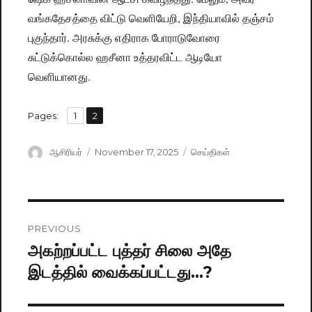
வங்கதேசத்தை விட்டு வெளியேறி, இந்தியாவில் தஞ்சம்
புகுந்தார். அரசுக்கு எதிராக போராடுவோரை
சுட்டுக்கொல்ல ஹசீனா உத்தரவிட்ட ஆடியோ
வெளியானது.
,
Pages:
Page
1
Page
2
Author
ஆசிரியர்
Posted
November 17, 2025
Categories
செய்திகள்
on
Post
PREVIOUS
navigation
அகற்றப்பட்ட புத்தர் சிலை அதே
Previous
இடத்தில் வைக்கப்பட்டது…?
post: