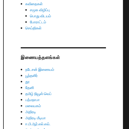
கவிதைகள்
சமூக விழிப்பு
பொது விடயம்
போராட்டம்
செய்திகள்
இணையத்தளங்கள்
நடேசன் இணையம்
பூந்தளிர்
தூ
தேனி
தமிழ் நியூஸ் வெப்
பத்மநாபா
மலையகம்
அதிரடி
அதிரடி மீடியா
ஈ.பி.ஆர்.எல்.எவ்.