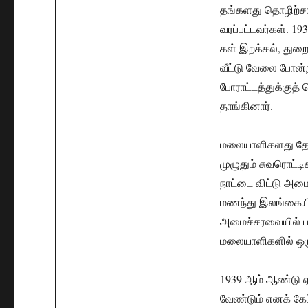
தங்களது தொழிற்சா
வரப்பட்டவர்கள். 
கள் இறக்கல், துற
வீட்டு வேலை போன்ற
போராட்டத்துக்குத
தாங்கினார்.
மலையாளிகளது தேநீ
முழுதும் சுவரொட்
நாட்டை விட்டு அம
மணந்து இலங்கையில்
அமைச்சரவையில் ப
மலையாளிகளில் ஒரு
1939 ஆம் ஆண்டு ஏ
வேண்டும் எனக் கேட