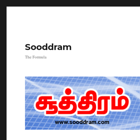
Sooddram
The Formula