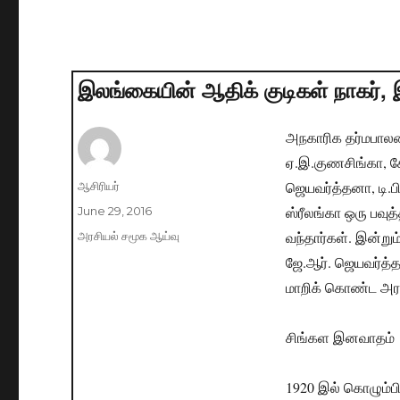
இலங்கையின் ஆதிக் குடிகள் நாகர், இ
அநகாரிக தர்மபாலரைப
ஏ.இ.குணசிங்கா, கோ
ஜெயவர்த்தனா, டி.ப
Author
ஆசிரியர்
ஸ்ரீலங்கா ஒரு பவுத்
Posted
June 29, 2016
on
வந்தார்கள். இன்றும
Categories
அரசியல் சமூக ஆய்வு
ஜே.ஆர். ஜெயவர்த்த
மாறிக் கொண்ட அரசி
சிங்கள இனவாதம்
1920 இல் கொழும்பி