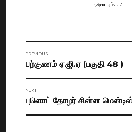
(தொடரும்…..)
Post
PREVIOUS
navigation
பற்குணம் ஏ.ஜி.ஏ (பகுதி 48 )
Previous
post:
NEXT
புளொட் தோழர் சின்ன மென்டிஸ
Next
post: