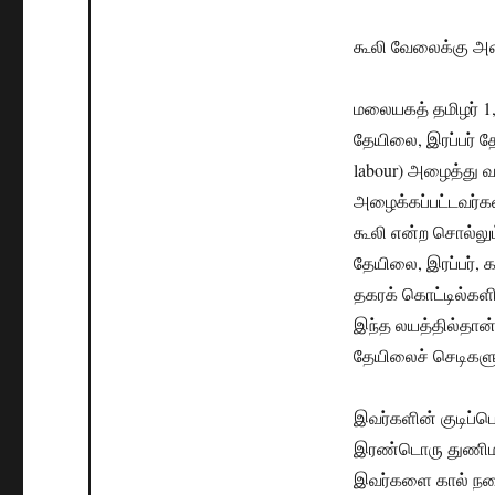
கூலி வேலைக்கு அழ
மலையகத் தமிழர் 1,
தேயிலை, இரப்பர் த
labour) அழைத்து வ
அழைக்கப்பட்டவர்கள
கூலி என்ற சொல்லும
தேயிலை, இரப்பர், 
தகரக் கொட்டில்களில்
இந்த லயத்தில்தான்
தேயிலைச் செடிகளு
இவர்களின் குடிப்
இரண்டொரு துணிமணி
இவர்களை கால் நடைய