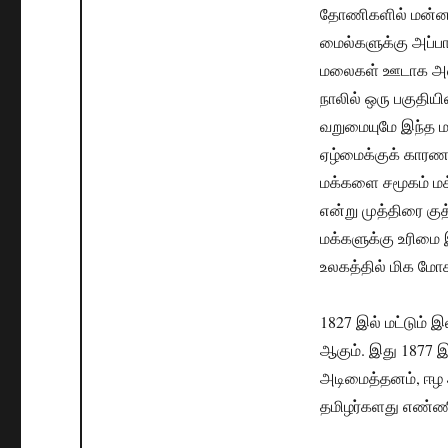
தோணிகளில் மன்னார
மைல்களுக்கு அப்பா
மலைகள் ஊடாக அழைத
நாலில் ஒரு பகுதி
வறுமையுமே இந்த மக
ஏழ்மைக்குக் காரண
மக்களை சமூகம் மக
என்று முத்திரை குத
மக்களுக்கு உரிமை 
உலகத்தில் மிக மோ
1827 இல் மட்டும்
ஆகும். இது 1877 இ
அடிமைத்தனம், ஈழ 
தமிழர்களது எண்ணி