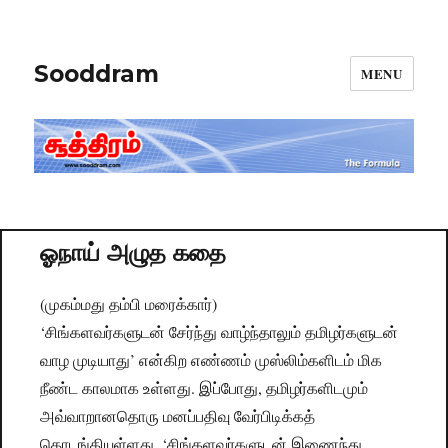
Sooddram
MENU
ஓநாய் அழுத கதை
(முகம்மது தம்பி மரைக்கார்)
‘சிங்களவர்களுடன் சேர்ந்து வாழ்ந்தாலும் தமிழர்களுடன்
வாழ முடியாது’ என்கிற எண்ணம் முஸ்லிம்களிடம் மிக
நீண்ட காலமாக உள்ளது. இப்போது, தமிழர்களிடமும்
அவ்வாறானதொரு மனப்பதிவு வேர்பிடிக்கத்
தொடங்கியுள்ளது. ‘சிங்களவர்களுடன் இணைந்து