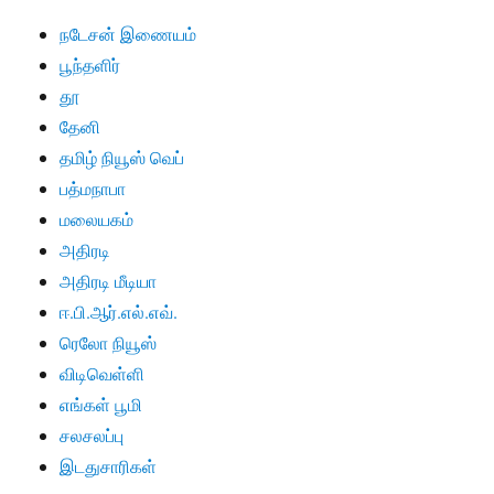
நடேசன் இணையம்
பூந்தளிர்
தூ
தேனி
தமிழ் நியூஸ் வெப்
பத்மநாபா
மலையகம்
அதிரடி
அதிரடி மீடியா
ஈ.பி.ஆர்.எல்.எவ்.
ரெலோ நியூஸ்
விடிவெள்ளி
எங்கள் பூமி
சலசலப்பு
இடதுசாரிகள்