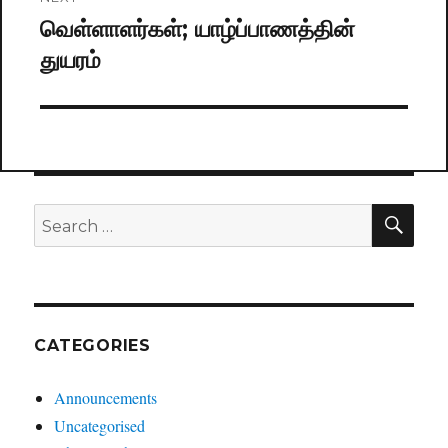
வெள்ளாளர்கள்; யாழ்ப்பாணத்தின்
Next
துயரம்
post:
SE
Search
for:
CATEGORIES
Announcements
Uncategorised