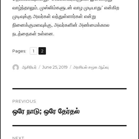
வாழ்ந்தாலும், முஸ்லிம்களுடன் வாழ முடியாது’ என்கிற
முடிவுக்கு அவர்கள் வந்துள்ளார்கள் என்று
நினைக்குமளவுக்கு, அவர்களின் அண்மைக்கால
நடத்தைகள் உள்ளன.
,
Pages:
Page
1
Page
2
Author
ஆசிரியர்
Posted
June 25, 2019
Categories
அரசியல் சமூக ஆய்வு
on
Post
PREVIOUS
navigation
ஒரே நாடு; ஒரே தேர்தல்
Previous
post:
NEXT