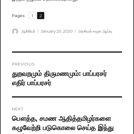
,
Pages:
Page
1
Page
2
Author
ஆசிரியர்
Posted
January 20, 2020
Categories
அரசியல் சமூக ஆய்வு
on
Post
PREVIOUS
navigation
துறவறமும் திருமணமும்: பாப்பரசர்
Previous
எதிர் பாப்பரசர்
post:
NEXT
பௌத்த, சமண ஆதித்தமிழர்களை
Next
கழுவேற்றி படுகொலை செய்த இந்து
post: