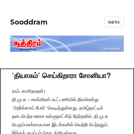
Sooddram
MENU
‘தியாகம்’ செய்கிறாரா சோனியா?
(எம். காசிநாதன்)
தி.மு.க – காங்கிரஸ் கூட்டணியில் திடீரென்று
‘அறிக்கைப் போர்’ வெடித்துள்ளது. தமிழ்நாட்டில்
நடைபெற்ற ஊரக உள்ளூராட்சித் தேர்தலில், தி.மு.க
பெரும்பான்மையான இடங்களில் வெற்றி பெற்றதும்,
இந்தக் குழப்பம் தொடங்கியுள்ளது.