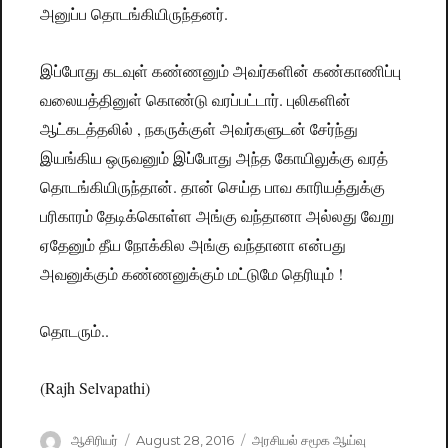
.
அனுப்ப
தொடங்கியிருந்தனர்
இப்போது
கடவுள்
கண்ணனும்
அவர்களின்
கண்காணிப்பு
.
வலையத்தினுள்
கொண்டு
வரப்பட்டார்
புலிகளின்
,
ஆட்கடத்தலில்
நகருக்குள்
அவர்களுடன்
சேர்ந்து
இயங்கிய
ஒருவனும்
இப்போது
அந்த
கோயிலுக்கு
வரத்
.
தொடங்கியிருந்தான்
தான்
செய்த
பாவ
காரியத்துக்கு
பரிகாரம்
தேடிக்கொள்ள
அங்கு
வந்தானா
அல்லது
வேறு
ஏதேனும்
தீய
நோக்கில
அங்கு
வந்தானா
என்பது
!
அவனுக்கும்
கண்ணனுக்கும்
மட்டுமே
தெரியும்
..
தொடரும்
(Rajh Selvapathi)
Author
ஆசிரியர்
Posted
August 28, 2016
Categories
அரசியல் சமூக ஆய்வு