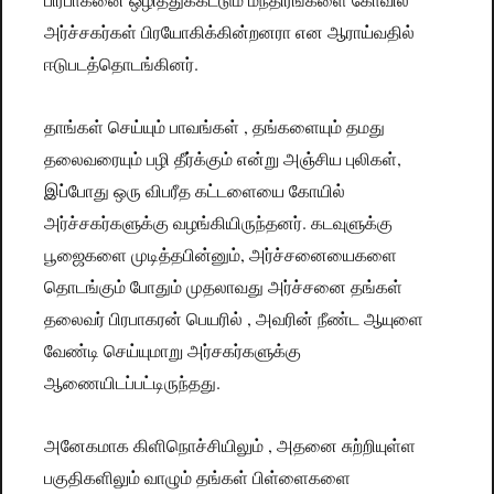
பிரபாகனை
ஒழித்துக்கட்டும்
மந்திரங்களை
கோவில்
அர்ச்சகர்கள்
பிரயோகிக்கின்றனரா
என
ஆராய்வதில்
.
ஈடுபடத்தொடங்கினர்
,
தாங்கள்
செய்யும்
பாவங்கள்
தங்களையும்
தமது
,
தலைவரையும்
பழி
தீர்க்கும்
என்று
அஞ்சிய
புலிகள்
இப்போது
ஒரு
விபரீத
கட்டளையை
கோயில்
.
அர்ச்சகர்களுக்கு
வழங்கியிருந்தனர்
கடவுளுக்கு
,
பூஜைகளை
முடித்தபின்னும்
அர்ச்சனையைகளை
தொடங்கும்
போதும்
முதலாவது
அர்ச்சனை
தங்கள்
,
தலைவர்
பிரபாகரன்
பெயரில்
அவரின்
நீண்ட
ஆயுளை
வேண்டி
செய்யுமாறு
அர்சகர்களுக்கு
.
ஆணையிடப்பட்டிருந்தது
,
அனேகமாக
கிளிநொச்சியிலும்
அதனை
சுற்றியுள்ள
பகுதிகளிலும்
வாழும்
தங்கள்
பிள்ளைகளை