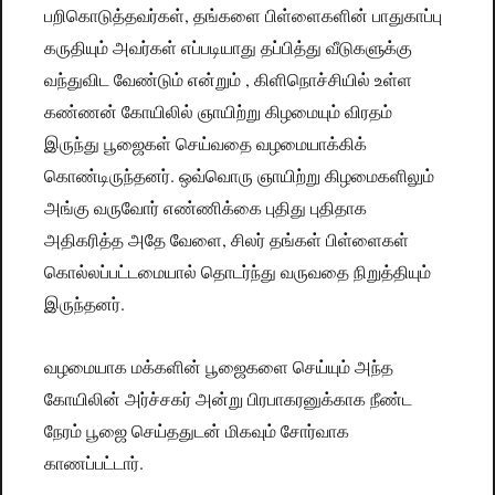
,
பறிகொடுத்தவர்கள்
தங்களை
பிள்ளைகளின்
பாதுகாப்பு
கருதியும்
அவர்கள்
எப்படியாது
தப்பித்து
வீடுகளுக்கு
,
வந்துவிட
வேண்டும்
என்றும்
கிளிநொச்சியில்
உள்ள
கண்ணன்
கோயிலில்
ஞாயிற்று
கிழமையும்
விரதம்
இருந்து
பூஜைகள்
செய்வதை
வழமையாக்கிக்
.
கொண்டிருந்தனர்
ஒவ்வொரு
ஞாயிற்று
கிழமைகளிலும்
அங்கு
வருவோர்
எண்ணிக்கை
புதிது
புதிதாக
,
அதிகரித்த
அதே
வேளை
சிலர்
தங்கள்
பிள்ளைகள்
கொல்லப்பட்டமையால்
தொடர்ந்து
வருவதை
நிறுத்தியும்
.
இருந்தனர்
வழமையாக
மக்களின்
பூஜைகளை
செய்யும்
அந்த
கோயிலின்
அர்ச்சகர்
அன்று
பிரபாகரனுக்காக
நீண்ட
நேரம்
பூஜை
செய்ததுடன்
மிகவும்
சோர்வாக
.
காணப்பட்டார்