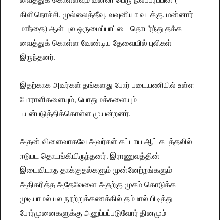
வைத்துக்
கொள்ளவும்
வன்னி
பெரு
நிலப்பரப்பின்
,
,
,
கிளிநொச்சி
முல்லைத்தீவு
வவுனியா
வடக்கு
மன்னார்
)
மாந்தை
ஆள்
புல
ஒருமைப்பாட்டை
தொடர்ந்து
தக்க
வைத்துக்
கொள்ள
வேண்டிய
தேவையில்
புலிகள்
.
இருந்தனர்
இதற்காக
அவர்கள்
தங்களது
போர்
படையணியில்
உள்ள
,
போராளிகளையும்
பொதுமக்களையும்
.
பயன்படுத்திக்கொள்ள
முயன்றனர்
அதன்
விளைவாகவே
அவர்கள்
கட்டாய
ஆட்
கடத்தலில்
.
ஈடுபட
தொடங்கியிருந்தனர்
இராணுவத்தின்
இடைவிடாத
தாக்குதல்களும்
முன்னேற்றங்களும்
அதிகரித்த
அதேவேளை
அதற்கு
முகம்
கொடுக்க
முடியாமல்
பல
நூற்றுக்கணக்கில்
தம்மால்
பிடித்து
போர்முனைகளுக்கு
அனுப்பப்படுவோர்
தினமும்