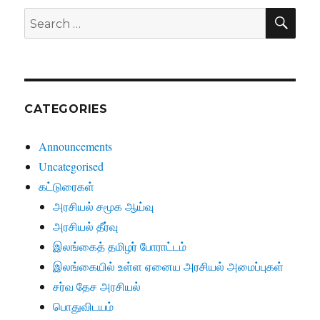
SE
Search
for:
CATEGORIES
Announcements
Uncategorised
கட்டுரைகள்
அரசியல் சமூக ஆய்வு
அரசியல் தீர்வு
இலங்கைத் தமிழர் போராட்டம்
இலங்கையில் உள்ள ஏனைய அரசியல் அமைப்புகள்
சர்வ தேச அரசியல்
பொதுவிடயம்