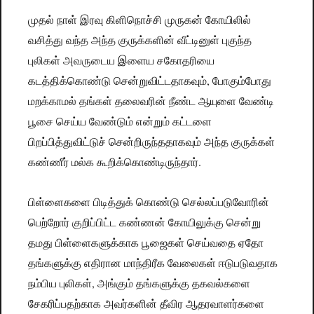
முதல்
நாள்
இரவு
கிளிநொச்சி
முருகன்
கோயிலில்
வசித்து
வந்த
அந்த
குருக்களின்
வீட்டினுள்
புகுந்த
புலிகள்
அவருடைய
இளைய
சகோதரியை
,
கடத்திக்கொண்டு
சென்றுவிட்டதாகவும்
போகும்போது
மறக்காமல்
தங்கள்
தலைவரின்
நீண்ட
ஆயுளை
வேண்டி
பூசை
செய்ய
வேண்டும்
என்றும்
கட்டளை
பிறப்பித்துவிட்டுச்
சென்றிருந்ததாகவும்
அந்த
குருக்கள்
.
கண்ணீர்
மல்க
கூறிக்கொண்டிருந்தார்
பிள்ளைகளை
பிடித்துக்
கொண்டு
செல்லப்படுவோரின்
பெற்றோர்
குறிப்பிட்ட
கண்ணன்
கோயிலுக்கு
சென்று
தமது
பிள்ளைகளுக்காக
பூஜைகள்
செய்வதை
ஏதோ
தங்களுக்கு
எதிரான
மாந்திரீக
வேலைகள்
ஈடுபடுவதாக
,
நம்பிய
புலிகள்
அங்கும்
தங்களுக்கு
தகவல்களை
சேகரிப்பதற்காக
அவர்களின்
தீவிர
ஆதரவாளர்களை