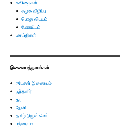
கவிதைகள்
சமூக விழிப்பு
பொது விடயம்
போராட்டம்
செய்திகள்
இணையத்தளங்கள்
நடேசன் இணையம்
பூந்தளிர்
தூ
தேனி
தமிழ் நியூஸ் வெப்
பத்மநாபா