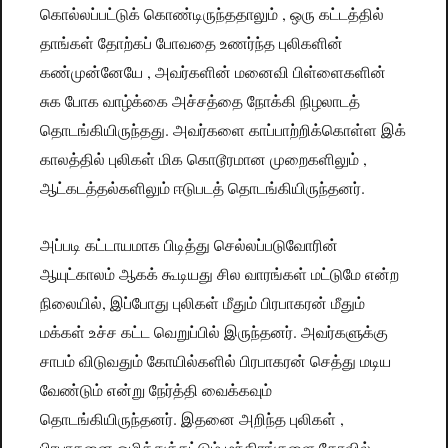
,
கொல்லப்பட்டுக்
கொண்டிருந்ததாலும்
ஒரு
கட்டத்தில்
தாங்கள்
தோற்கப்
போவதை
உணர்ந்த
புலிகளின்
,
கண்முன்னேயே
அவர்களின்
மனைவி
பிள்ளைகளின்
சுக
போக
வாழ்க்கை
அச்சத்தை
நோக்கி
நிழலாடத்
.
தொடங்கியிருந்தது
அவர்களை
காப்பாற்றிக்கொள்ள
இக்
,
காலத்தில்
புலிகள்
மிக
கொடூரமான
முறைகளிலும்
.
ஆட்கடத்தல்களிலும்
ஈடுபடத்
தொடங்கியிருந்தனர்
அப்படி
கட்டாயமாக
பிடித்து
செல்லப்படுவோரின்
ஆயுட்காலம்
ஆகக்
கூடியது
சில
வாரங்கள்
மட்டுமே
என்ற
,
நிலையில்
இப்போது
புலிகள்
மீதும்
பிரபாகரன்
மீதும்
.
மக்கள்
உச்ச
கட்ட
வெறுப்பில்
இருந்தனர்
அவர்களுக்கு
சாபம்
விடுவதும்
கோயில்களில்
பிரபாகரன்
செத்து
மடிய
வேண்டும்
என்று
நேர்த்தி
வைக்கவும்
.
,
தொடங்கியிருந்தனர்
இதனை
அறிந்த
புலிகள்