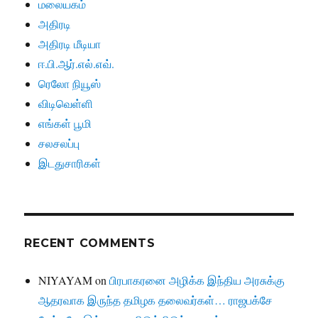
மலையகம்
அதிரடி
அதிரடி மீடியா
ஈ.பி.ஆர்.எல்.எவ்.
ரெலோ நியூஸ்
விடிவெள்ளி
எங்கள் பூமி
சலசலப்பு
இடதுசாரிகள்
RECENT COMMENTS
NIYAYAM
on
பிரபாகரனை அழிக்க இந்திய அரசுக்கு
ஆதரவாக இருந்த தமிழக தலைவர்கள்… ராஜபக்சே