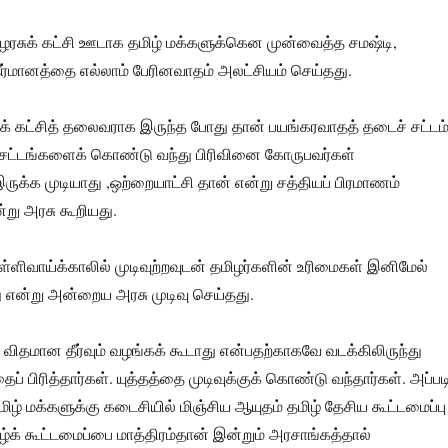
ழரசுக் கட்சி ஊடாக தமிழ் மக்களுக்கென முன்வைத்த சமஷ்டி,
ீர்மானத்தை எல்லாம் பேரினவாதம் அலட்சியம் செய்தது.
ர்க் கட்சித் தலைவராக இருந்த போது தான் பயங்கரவாதத் தடைச் சட்டம்
 சட்டங்களைக் கொண்டு வந்து பிரிவினை கோருபவர்கள்
இருக்க முடியாது ,ஒற்றையாட்சி தான் என்று சத்தியப் பிரமாணம்
று அரசு கூறியது.
ுள்ளிவாய்க்காலில் முடிவுற்றவுடன் தமிழர்களின் உரிமைகள் இனிமேல்
ு என்று அன்றைய அரசு முடிவு செய்தது.
த விதமான தீர்வும் வழங்கக் கூடாது என்பதற்காகவே வடக்கிலிருந்து
் பிரித்தார்கள். யுத்தத்தை முடிவுக்குக் கொண்டு வந்தார்கள். அப்பட
ிழ் மக்களுக்கு கடைசியில் மிஞ்சிய ஆயுதம் தமிழ் தேசிய கூட்டமைப்பு
ிழ்க் கூட்டமைப்பை மாத்திரம்தான் இன்றும் அரசாங்கத்தால்