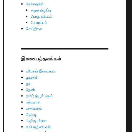
கவிதைகள்
சமூக விழிப்பு
பொது விடயம்
போராட்டம்
செய்திகள்
இணையத்தளங்கள்
நடேசன் இணையம்
பூந்தளிர்
தூ
தேனி
தமிழ் நியூஸ் வெப்
பத்மநாபா
மலையகம்
அதிரடி
அதிரடி மீடியா
ஈ.பி.ஆர்.எல்.எவ்.