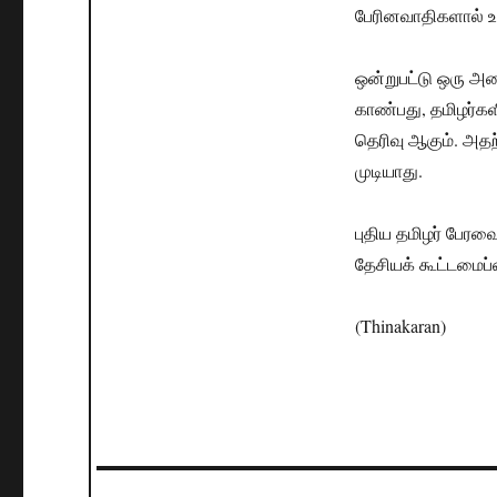
பேரினவாதிகளால் உ
ஒன்றுபட்டு ஒரு அம
காண்பது, தமிழர்க
தெரிவு ஆகும். அதற
முடியாது.
புதிய தமிழர் பேரவ
தேசியக் கூட்டமைப்ப
(Thinakaran)
Post