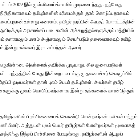
ட்டம் 2009 இல் முள்ளிவாய்க்காலில் முடிவடைந்தது. தற்போது
திநிதிகளாகவும் தமிழர்களின் உரிமைக்குக் குரல் கொடுப்பதாகவும்
டமைப்புதான் உள்ளது எனலாம். தமிழர் தரப்பின் ஆயுதப் போராட்டத்தின்
ுபிடிக்கும் அரசாங்கப் படைகளின் அச்சுறுத்தல்களுக்கும் மத்தியில்
ம் தளராமலும் மனம் அஞ்சாமலும் செயற்படும் தலைவராகவும் தமிழ்
ம் இன்று உள்ளவர் இரா. சம்பந்தன் ஆவார்.
வருகின்றன. அவற்றைத் தவிர்க்க முடியாது. சில குறைபாடுகள்
்கட்ட யுத்தத்தின் போது இன்றைய வடக்கு முதலமைச்சர் கொழும்பில்
ர்தப்பி ஓடியவர்கள் தான் புலம் பெயர் தமிழர்கள். அவர்கள் தமிழ்
னைகளுக்கு முகம் கொடுப்பவர்களாக இன்று தங்களைக் காண்பித்துக்
 தமிழர்களின் பிரச்சினையைக் கொண்டு சென்றவர்கள் புலிகள் மற்றும்
்டணியினர். அத்துடன் புலம் பெயர் தமிழர்கள் போன்றவர்கள் மூலமாகத்
சத்திற்கு இந்தப் பிரச்சினை போயுள்ளது. தமிழர்களின் ஆயுதப்