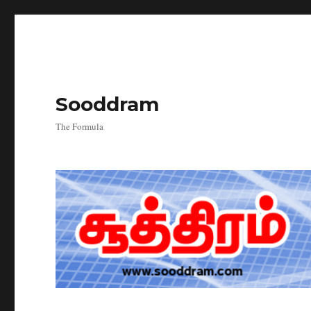
Sooddram
The Formula