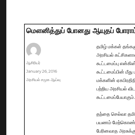
மௌனித்துப் போனது ஆயுதப் போராட
தமிழ் மக்கள் தங்க
அரசியல் கட்சிகளான
கூட்டமைப்பு என்கி
Author
ஆசிரியர்
கூட்டமைப்பின் மீது
Posted
January 26, 2016
on
மக்களின் ஏகபிரதிந
Categories
அரசியல் சமூக ஆய்வு
பற்றிய அரசியல் விட
கூட்டமைப்பேயாகும்.
தந்தை செல்வா தமி
பயணம் மேற்கொண்டா
பேரினவாத அரசுக்க