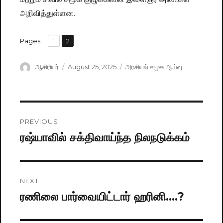
அறிவித்துள்ளன.
,
Pages:
Page
1
Page
2
Author
ஆசிரியர்
Posted
August 25, 2025
Categories
அரசியல் சமூக ஆய்வு
on
Post
PREVIOUS
navigation
ரஷ்யாவில் சக்திவாய்ந்த நிலநடுக்கம்
Previous
post:
NEXT
ரணிலை பார்வையிட்டார் ஹரினி….?
Next
post: