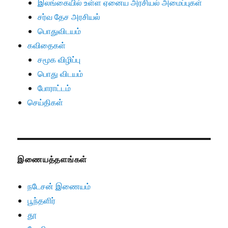
இலங்கையில் உள்ள ஏனைய அரசியல் அமைப்புகள்
சர்வ தேச அரசியல்
பொதுவிடயம்
கவிதைகள்
சமூக விழிப்பு
பொது விடயம்
போராட்டம்
செய்திகள்
இணையத்தளங்கள்
நடேசன் இணையம்
பூந்தளிர்
தூ