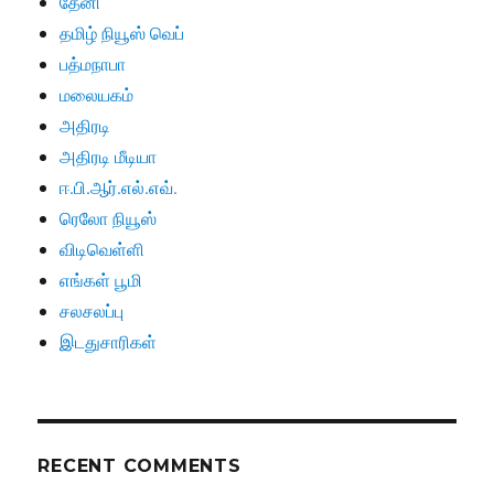
தேனி
தமிழ் நியூஸ் வெப்
பத்மநாபா
மலையகம்
அதிரடி
அதிரடி மீடியா
ஈ.பி.ஆர்.எல்.எவ்.
ரெலோ நியூஸ்
விடிவெள்ளி
எங்கள் பூமி
சலசலப்பு
இடதுசாரிகள்
RECENT COMMENTS