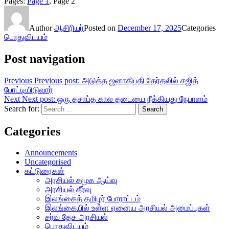
Pages:
Page
1
,
Page
2
Author
ஆசிரியர்
Posted on
December 17, 2025
Categories
பொதுவிடயம்
Post navigation
Previous
Previous post:
அடுத்த ஜனாதிபதி தேர்தலில் சஜித்
போட்டியிடுவார்
Next
Next post:
ஒரு தசாப்த கால தடையை நீக்கியது நேபாளம்
Search for:
Search
Categories
Announcements
Uncategorised
கட்டுரைகள்
அரசியல் சமூக ஆய்வு
அரசியல் தீர்வு
இலங்கைத் தமிழர் போராட்டம்
இலங்கையில் உள்ள ஏனைய அரசியல் அமைப்புகள்
சர்வ தேச அரசியல்
பொதுவிடயம்