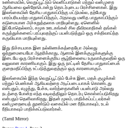
உண்மையில், வெறுப்பூட்டும் வெளிப்பாடுகள் மற்றும் வன்முறை
ஆகியவை ஒன்றோடொன்று தொடர்புடைய பிரச்சினைகள். இது
இலங்கையின் தேசிய பாதுகாப்பிற்கு மட்டுமல்ல, தற்போது
பாரம்பரியமற்ற பாதுகாப்பிற்கும், அதாவது மனித பாதுகாப்பிற்கும்
கடுமையான அச்சுறுத்தலாக மாறியுள்ளது. ஏனெனில்
இப்போதெல்லாம், சமூக ஊடகங்கள் சில தீவிரவாதிகள் தங்கள்
கருத்துக்களைப் பரப்புவதற்குப் பயன்படுத்தும் ஒரு சக்திவாய்ந்த
கருவியாக மாறியுள்ளது.
இது நிச்சயமாக இன நல்லிணக்கத்தையோ அல்லது
ஒற்றுமையையோ ஆதரிக்காது, ஆனால் இனக்குழுக்களுக்கு
இடையே ஒரு பிரச்சனைக்குரிய சூழ்நிலையை உருவாக்குவதில் ஒரு
வலுவான காரணியாகும். இது ஒரு நாட்டின் தேசிய பாதுகாப்பைக்
குறைமதிப்பிற்கு உட்படுத்துவதற்கும் ஒரு காரணமாகும்.
இலங்கையில் இந்த வெறுப்பூட்டும் பேச்சு இன, மதக் குழுக்கள்
மற்றும் பெண்கள் ஆகியவற்றை அடிப்படையாகக் கொண்டது
என்பதும், எழுத்து, பேச்சு, வார்த்தைகளின் பயன்பாடு அல்லது
நடத்தை போன்ற எந்த வடிவத்திலும் தொடர்பு கொள்ளப்படுகிறது
என்பதும் தெளிவாகிறது. இதன் மூலம், பாதிக்கப்பட்டவர்கள்
வன்முறையைத் தூண்டும் வகையில் மன ரீதியாகவும், உடல்
ரீதியாகவும் பாதிக்கப்படுவார்கள்.
(Tamil Mirror)