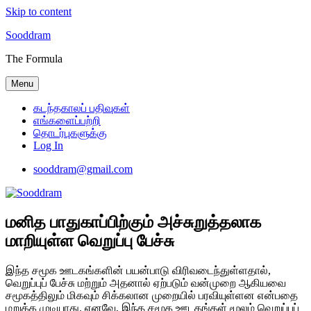
Skip to content
Sooddram
The Formula
Menu
கடந்தகாலப் பதிவுகள்
எங்களைப்பற்றி
தொடர்புகளுக்கு
Log In
sooddram@gmail.com
மனித பாதுகாப்பிற்கும் அச்சுறுத்தலாக
மாறியுள்ள வெறுப்பு பேச்சு
இந்த சமூக ஊடகங்களின் பயன்பாடு விரிவடைந்துள்ளதால்,
வெறுப்புப் பேச்சு மற்றும் அதனால் ஏற்படும் வன்முறை ஆகியவை
சமூகத்திலும் மிகவும் சிக்கலான முறையில் பரவியுள்ளன என்பதை
மறுக்க முடியாது. எனவே, இந்த சமூக ஊடகங்கள் மூலம் வெறுப்புப்