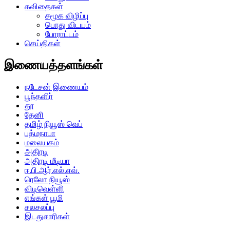
கவிதைகள்
சமூக விழிப்பு
பொது விடயம்
போராட்டம்
செய்திகள்
இணையத்தளங்கள்
நடேசன் இணையம்
பூந்தளிர்
தூ
தேனி
தமிழ் நியூஸ் வெப்
பத்மநாபா
மலையகம்
அதிரடி
அதிரடி மீடியா
ஈ.பி.ஆர்.எல்.எவ்.
ரெலோ நியூஸ்
விடிவெள்ளி
எங்கள் பூமி
சலசலப்பு
இடதுசாரிகள்