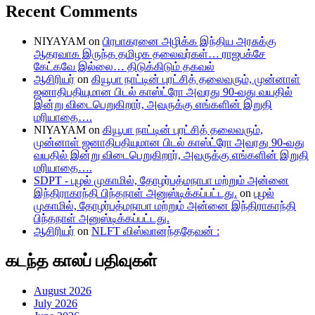
Recent Comments
NIYAYAM
on
பிரபாகரனை அழிக்க இந்திய அரசுக்கு
ஆதரவாக இருந்த தமிழக தலைவர்கள்… ராஜபக்சே
கேட்கவே இல்லை… திடுக்கிடும் தகவல்
ஆசிரியர்
on
கியூபா நாட்டின் புரட்சித் தலைவரும், முன்னாள்
ஜனாதிபதியுமான பிடல் காஸ்ட்ரோ அவரது 90-வது வயதில்
இன்று விடைபெறுகிறார், அவருக்கு எங்களின் இறுதி
மரியாதை….
NIYAYAM
on
கியூபா நாட்டின் புரட்சித் தலைவரும்,
முன்னாள் ஜனாதிபதியுமான பிடல் காஸ்ட்ரோ அவரது 90-வது
வயதில் இன்று விடைபெறுகிறார், அவருக்கு எங்களின் இறுதி
மரியாதை….
SDPT - புழல் முகாமில், தோழர்பத்மநாபா மற்றும் அன்னை
இந்திராகாந்தி பிந்தநாள் அனுஸ்டிக்கப்பட்டது.
on
புழல்
முகாமில், தோழர்பத்மநாபா மற்றும் அன்னை இந்திராகாந்தி
பிந்தநாள் அனுஸ்டிக்கப்பட்டது.
ஆசிரியர்
on
NLFT விஸ்வானந்ததேவன் :
கடந்த காலப் பதிவுகள்
August 2026
July 2026