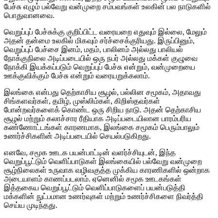
பேச்சு எழும் பல்வேறு வன்முறை சம்பவங்கள் உலகின் பல நாடுகளில்
பொதுவானவை.
வெறுப்புப் பேச்சுக்கு குறிப்பிட்ட வரையறை எதுவும் இல்லை, மேலும்
அதன் தன்மை உலகில் மிகவும் சர்ச்சைக்குரியது. இருப்பினும்,
வெறுப்புப் பேச்சை இனம், மதம், பாலினம் அல்லது பாலியல்
நோக்குநிலை அடிப்படையில் ஒரு நபர் அல்லது மக்கள் குழுவை
நோக்கி இயக்கப்படும் வெறுப்புப் பேச்சு என்றும், வன்முறையை
ஊக்குவிக்கும் பேச்சு என்றும் வரையறுக்கலாம்.
இலங்கை என்பது தெற்காசிய சூழல், பல்லின சமூகம், அதாவது
சிங்களவர்கள், தமிழ், முஸ்லிம்கள், கிறிஸ்தவர்கள்
போன்றவர்களைக் கொண்ட ஒரு சிறிய நாடு. அதன் தெற்காசிய
சூழல் மற்றும் கலாச்சார ரீதியாக அடிப்படையிலான பாரம்பரிய
கண்ணோட்டங்கள் காரணமாக, இலங்கை சமூகம் பெரும்பாலும்
உணர்ச்சிகளின் அடிப்படையில் செயல்படுகிறது.
எனவே, சமூக ஊடக பயன்பாட்டின் வளர்ச்சியுடன், இந்த
வெறுப்பூட்டும் வெளிப்பாடுகள் இலங்கையில் பல்வேறு வன்முறை
சூழ்நிலைகள் உருவாக வழிவகுத்த முக்கிய காரணிகளில் ஒன்றாக
அடையாளம் காணப்படலாம். ஏனெனில் சமூக ஊடகங்கள்
இத்தகைய வெறுப்பூட்டும் வெளிப்பாடுகளைப் பயன்படுத்தி
மக்களின் நுட்பமான உணர்வுகள் மற்றும் உணர்ச்சிகளை நிவர்த்தி
செய்ய முடிந்தது.