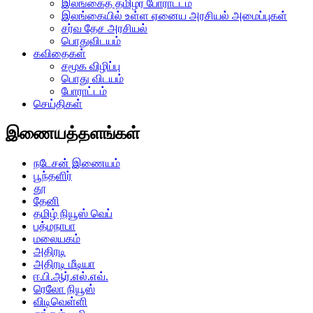
இலங்கைத் தமிழர் போராட்டம்
இலங்கையில் உள்ள ஏனைய அரசியல் அமைப்புகள்
சர்வ தேச அரசியல்
பொதுவிடயம்
கவிதைகள்
சமூக விழிப்பு
பொது விடயம்
போராட்டம்
செய்திகள்
இணையத்தளங்கள்
நடேசன் இணையம்
பூந்தளிர்
தூ
தேனி
தமிழ் நியூஸ் வெப்
பத்மநாபா
மலையகம்
அதிரடி
அதிரடி மீடியா
ஈ.பி.ஆர்.எல்.எவ்.
ரெலோ நியூஸ்
விடிவெள்ளி