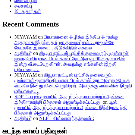
எங்கள் பூமி
சலசலப்பு
இடதுசாரிகள்
Recent Comments
NIYAYAM
on
பிரபாகரனை அழிக்க இந்திய அரசுக்கு
ஆதரவாக இருந்த தமிழக தலைவர்கள்… ராஜபக்சே
கேட்கவே இல்லை… திடுக்கிடும் தகவல்
ஆசிரியர்
on
கியூபா நாட்டின் புரட்சித் தலைவரும், முன்னாள்
ஜனாதிபதியுமான பிடல் காஸ்ட்ரோ அவரது 90-வது வயதில்
இன்று விடைபெறுகிறார், அவருக்கு எங்களின் இறுதி
மரியாதை….
NIYAYAM
on
கியூபா நாட்டின் புரட்சித் தலைவரும்,
முன்னாள் ஜனாதிபதியுமான பிடல் காஸ்ட்ரோ அவரது 90-வது
வயதில் இன்று விடைபெறுகிறார், அவருக்கு எங்களின் இறுதி
மரியாதை….
SDPT - புழல் முகாமில், தோழர்பத்மநாபா மற்றும் அன்னை
இந்திராகாந்தி பிந்தநாள் அனுஸ்டிக்கப்பட்டது.
on
புழல்
முகாமில், தோழர்பத்மநாபா மற்றும் அன்னை இந்திராகாந்தி
பிந்தநாள் அனுஸ்டிக்கப்பட்டது.
ஆசிரியர்
on
NLFT விஸ்வானந்ததேவன் :
கடந்த காலப் பதிவுகள்