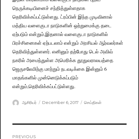
நெருக்கடியினைச் சந்தித்துள்ளதாக
தெரிவிக்கப்பட்டுள்ளது. ட்ரம்பின் இந்த முடிவினால்
மத்திய வளைகுடா நாடுகளின் ஒற்றுமைக்கு தடை
ஏற்படும் என்றும்,இதனால் வளைகுடா நாடுகளில்
பிரச்சினைகள் ஏற்படலாம் என்றும் அரசியல் ஆர்வலர்கள்
தெரிவித்துள்ளனர். எனினும் தற்போது டெல் அவிவ்
நகரில் அமைந்துள்ள அமெரிக்க தூதுவராலயத்தை
ஜெருசலேமிற்கு மாற்றும் நடவடிக்கை இன்னும் 6
மாதங்களில் முன்னெடுக்கப்படும்
என்றும்,தெரிவிக்கப்பட்டுள்ளது.
Author
ஆசிரியர்
Posted
December 6, 2017
Categories
செய்திகள்
on
Post
PREVIOUS