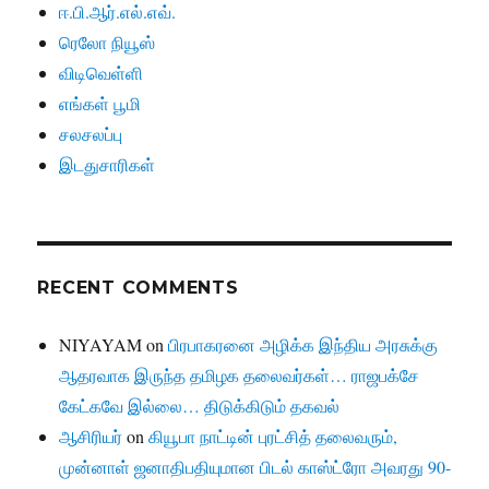
ஈ.பி.ஆர்.எல்.எவ்.
ரெலோ நியூஸ்
விடிவெள்ளி
எங்கள் பூமி
சலசலப்பு
இடதுசாரிகள்
RECENT COMMENTS
NIYAYAM
on
பிரபாகரனை அழிக்க இந்திய அரசுக்கு
ஆதரவாக இருந்த தமிழக தலைவர்கள்… ராஜபக்சே
கேட்கவே இல்லை… திடுக்கிடும் தகவல்
ஆசிரியர்
on
கியூபா நாட்டின் புரட்சித் தலைவரும்,
முன்னாள் ஜனாதிபதியுமான பிடல் காஸ்ட்ரோ அவரது 90-