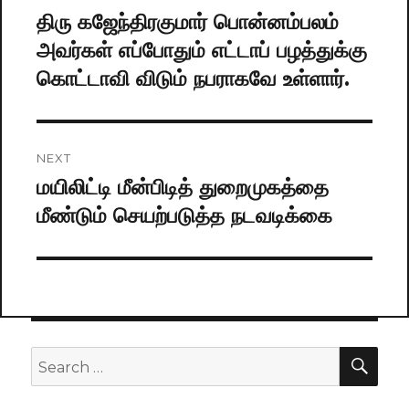
navigation
திரு கஜேந்திரகுமார் பொன்னம்பலம்
Previous
அவர்கள் எப்போதும் எட்டாப் பழத்துக்கு
post:
கொட்டாவி விடும் நபராகவே உள்ளார்.
NEXT
மயிலிட்டி மீன்பிடித் துறைமுகத்தை
Next
மீண்டும் செயற்படுத்த நடவடிக்கை
post:
SE
Search
for: