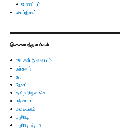
போராட்டம்
செய்திகள்
இணையத்தளங்கள்
நடேசன் இணையம்
பூந்தளிர்
தூ
தேனி
தமிழ் நியூஸ் வெப்
பத்மநாபா
மலையகம்
அதிரடி
அதிரடி மீடியா