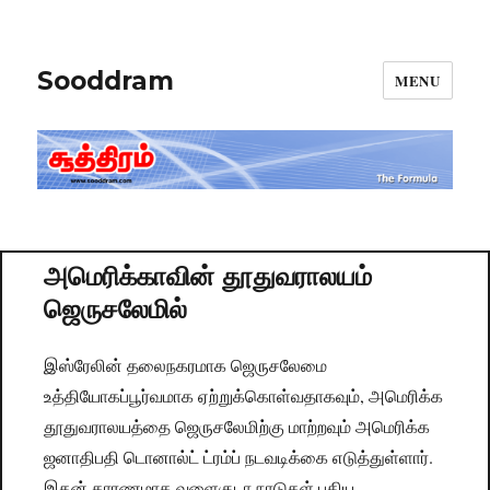
Sooddram
MENU
அமெரிக்காவின் தூதுவராலயம்
ஜெருசலேமில்
இஸ்ரேலின் தலைநகரமாக ஜெரு​சலேமை
உத்தியோகப்பூர்வமாக ஏற்றுக்கொள்வதாகவும், அமெரிக்க
தூதுவராலயத்தை ஜெருசலேமிற்கு மாற்றவும் அமெரிக்க
ஜனாதிபதி டொனால்ட் ட்ரம்ப் நடவடிக்கை எடுத்துள்ளார்.
இதன் காரணமாக வளைகுடா நாடுகள் புதிய