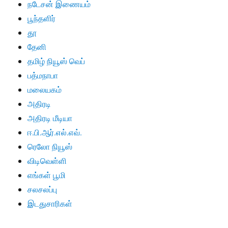
நடேசன் இணையம்
பூந்தளிர்
தூ
தேனி
தமிழ் நியூஸ் வெப்
பத்மநாபா
மலையகம்
அதிரடி
அதிரடி மீடியா
ஈ.பி.ஆர்.எல்.எவ்.
ரெலோ நியூஸ்
விடிவெள்ளி
எங்கள் பூமி
சலசலப்பு
இடதுசாரிகள்