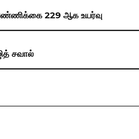
ி எண்ணிக்கை 229 ஆக உயர்வு
ித் சவால்