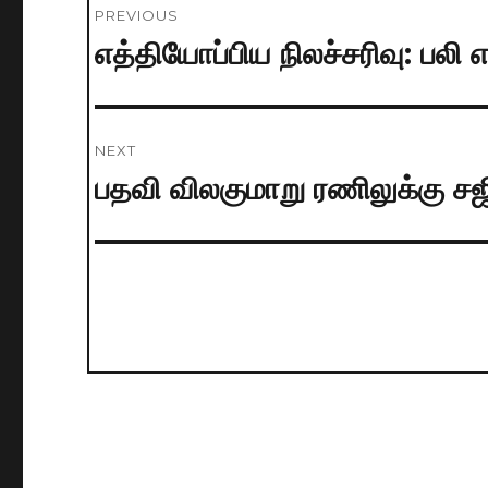
PREVIOUS
navigation
எத்தியோப்பிய நிலச்சரிவு: பல
Previous
post:
NEXT
பதவி விலகுமாறு ரணிலுக்கு சஜ
Next
post: