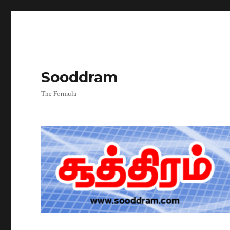
Sooddram
The Formula