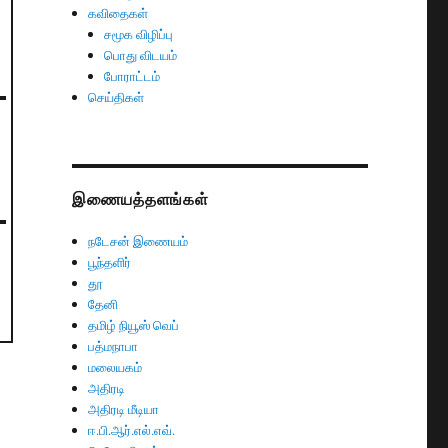
கவிதைகள்
சமூக விழிப்பு
பொது விடயம்
போராட்டம்
செய்திகள்
இணையத்தளங்கள்
நடேசன் இணையம்
பூந்தளிர்
தூ
தேனி
தமிழ் நியூஸ் வெப்
பத்மநாபா
மலையகம்
அதிரடி
அதிரடி மீடியா
ஈ.பி.ஆர்.எல்.எவ்.