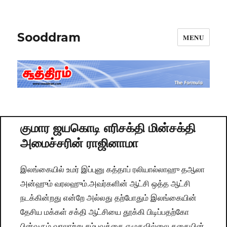
Sooddram
MENU
குமார ஜயகொடி எரிசக்தி மின்சக்தி
அமைச்சரின் ராஜினாமா
இலங்கையில் உமர் இப்புனு கத்தாப் ரலியால்லாஹு தஆலா
அன்ஹும் வரலஹும்.அவர்களின் ஆட்சி ஒத்த ஆட்சி
நடக்கின்றது என்றே அல்லது தற்போதும் இலங்கையின்
தேசிய மக்கள் சக்தி ஆட்சியை தூக்கி பிடிப்பதற்கோ
பின்வரும் வரலாற்று சம்பவத்தை எழுதவில்லை.கதையின்