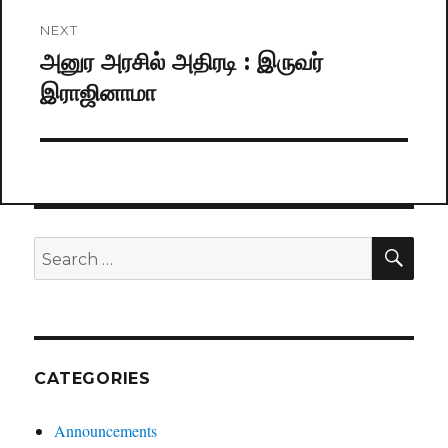
NEXT
அனுர அரசில் அதிரடி : இருவர்
Next
இராஜினாமா
post:
SE
Search
for:
CATEGORIES
Announcements