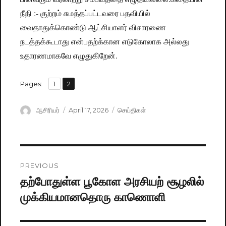
நீதி :- குற்றம் சுமத்தப்பட்டவரை பதவியில்
வைதாதுக்கொண்டு ஆட்சியாளர் விசாரணை
நடத்தக்கூடாது என்பதற்க்கான எடுகோலாக அல்லது
உதாரணமாகவே எழுதுகிறேன்.
,
Pages:
Page
1
Page
2
Author
ஆசிரியர்
Posted
April 17, 2026
Categories
செய்திகள்
on
Post
PREVIOUS
navigation
தற்போதுள்ள பூகோள அரசியற் சூழலில்
Previous
முக்கியமானதொரு காணொளி
post: