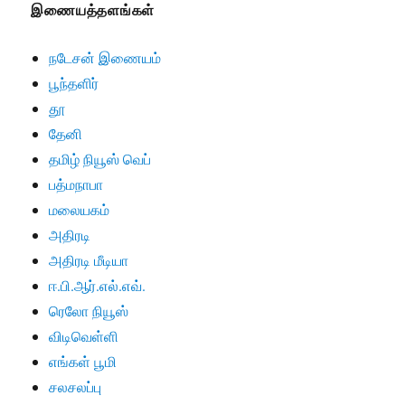
இணையத்தளங்கள்
நடேசன் இணையம்
பூந்தளிர்
தூ
தேனி
தமிழ் நியூஸ் வெப்
பத்மநாபா
மலையகம்
அதிரடி
அதிரடி மீடியா
ஈ.பி.ஆர்.எல்.எவ்.
ரெலோ நியூஸ்
விடிவெள்ளி
எங்கள் பூமி
சலசலப்பு