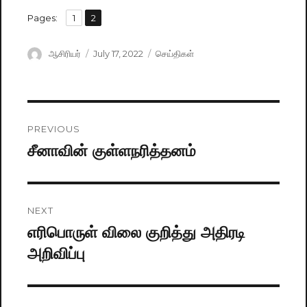
,
Pages:
Page
1
Page
2
Author
ஆசிரியர்
Posted
July 17, 2022
Categories
செய்திகள்
on
Post
PREVIOUS
navigation
சீனாவின் குள்ளநரித்தனம்
Previous
post:
NEXT
எரிபொருள் விலை குறித்து அதிரடி
Next
அறிவிப்பு
post: