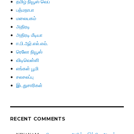
தமிழ் நியூஸ் வெப்
பத்மநாபா
மலையகம்
அதிரடி
அதிரடி மீடியா
ஈ.பி.ஆர்.எல்.எவ்.
ரெலோ நியூஸ்
விடிவெள்ளி
எங்கள் பூமி
சலசலப்பு
இடதுசாரிகள்
RECENT COMMENTS