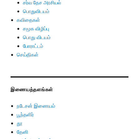
சர்வ தேச அரசியல்
பொதுவிடயம்
கவிதைகள்
சமூக விழிப்பு
பொது விடயம்
போராட்டம்
செய்திகள்
இணையத்தளங்கள்
நடேசன் இணையம்
பூந்தளிர்
தூ
தேனி