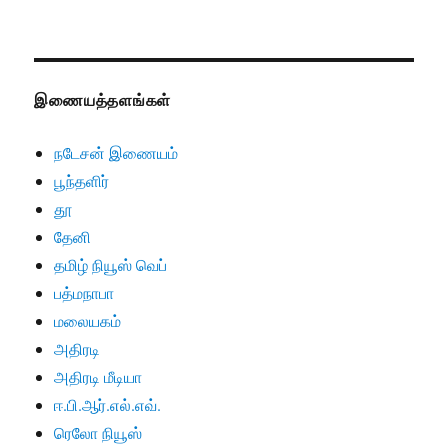
இணையத்தளங்கள்
நடேசன் இணையம்
பூந்தளிர்
தூ
தேனி
தமிழ் நியூஸ் வெப்
பத்மநாபா
மலையகம்
அதிரடி
அதிரடி மீடியா
ஈ.பி.ஆர்.எல்.எவ்.
ரெலோ நியூஸ்