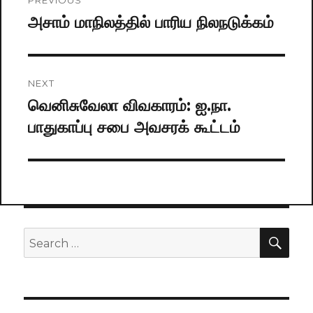
PREVIOUS
navigation
அசாம் மாநிலத்தில் பாரிய நிலநடுக்கம்
Previous
post:
NEXT
வெனிசுவேலா விவகாரம்: ஐ.நா.
Next
பாதுகாப்பு சபை அவசரக் கூட்டம்
post:
SE
Search
for: