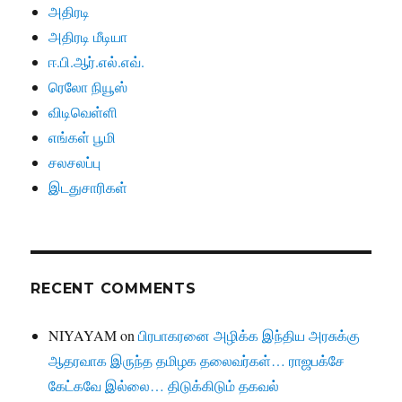
அதிரடி
அதிரடி மீடியா
ஈ.பி.ஆர்.எல்.எவ்.
ரெலோ நியூஸ்
விடிவெள்ளி
எங்கள் பூமி
சலசலப்பு
இடதுசாரிகள்
RECENT COMMENTS
NIYAYAM
on
பிரபாகரனை அழிக்க இந்திய அரசுக்கு
ஆதரவாக இருந்த தமிழக தலைவர்கள்… ராஜபக்சே
கேட்கவே இல்லை… திடுக்கிடும் தகவல்