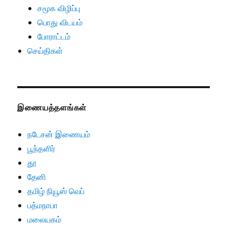
சமூக விழிப்பு
பொது விடயம்
போராட்டம்
செய்திகள்
இணையத்தளங்கள்
நடேசன் இணையம்
பூந்தளிர்
தூ
தேனி
தமிழ் நியூஸ் வெப்
பத்மநாபா
மலையகம்