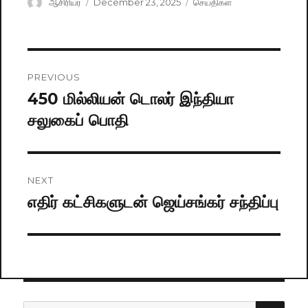
Author
ஆசிரியர்
Posted
December 23, 2025
Categories
செய்திகள்
on
Post
PREVIOUS
navigation
450 மில்லியன் டொலர் இந்தியா
Previous
சலுகைப் பொதி
post:
NEXT
எதிர் கட்சிகளுடன் ஜெய்சங்கர் சந்திப்பு
Next
post:
SE