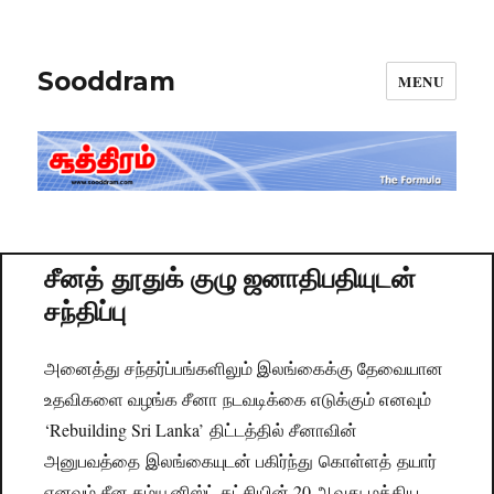
Sooddram
MENU
சீனத் தூதுக் குழு ஜனாதிபதியுடன்
சந்திப்பு
அனைத்து சந்தர்ப்பங்களிலும் இலங்கைக்கு தேவையான
உதவிகளை வழங்க சீனா நடவடிக்கை எடுக்கும் எனவும்
‘Rebuilding Sri Lanka’ திட்டத்தில் சீனாவின்
அனுபவத்தை இலங்கையுடன் பகிர்ந்து கொள்ளத் தயார்
எனவும் சீன கம்யூனிஸ்ட் கட்சியின் 20 ஆவது மத்திய