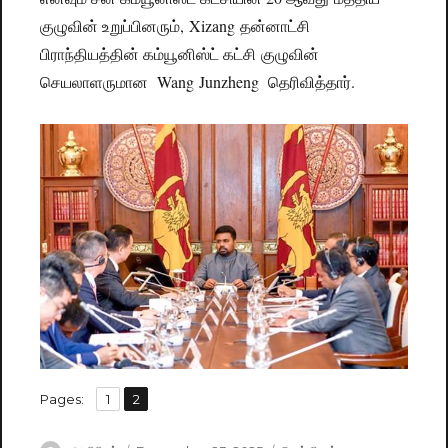
குழுவின் உறுப்பினரும், Xizang தன்னாட்சி
பிராந்தியத்தின் கம்யூனிஸ்ட் கட்சி குழுவின்
செயலாளருமான Wang Junzheng தெரிவித்தார்.
,
Pages:
Page
1
Page
2