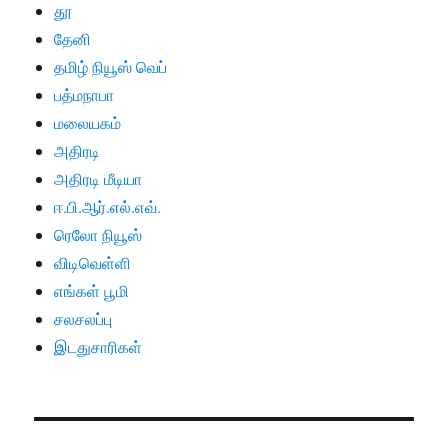
தூ
தேனி
தமிழ் நியூஸ் வெப்
பத்மநாபா
மலையகம்
அதிரடி
அதிரடி மீடியா
ஈ.பி.ஆர்.எல்.எவ்.
ரெலோ நியூஸ்
விடிவெள்ளி
எங்கள் பூமி
சலசலப்பு
இடதுசாரிகள்