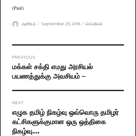
(Paul)
Author
ஆசிரியர்
Posted
September 25, 2016
Categories
செய்திகள்
on
Post
PREVIOUS
navigation
மக்கள் சக்தி எமது அரசியல்
Previous
பயணத்துக்கு அவசியம் –
post:
NEXT
எழுக தமிழ் நிகழ்வு ஒவ்வொரு தமிழர்
Next
கட்சிகளுக்குமான ஒரு ஒத்திகை
post:
நிகழ்வு….